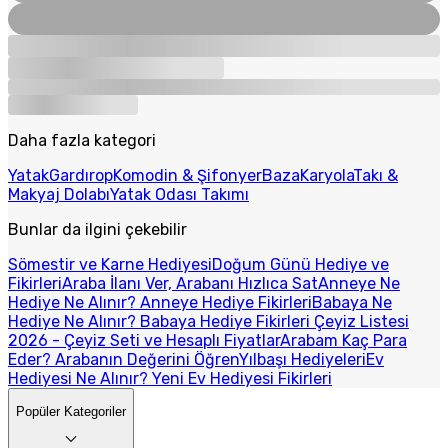
Daha fazla kategori
Yatak
Gardırop
Komodin & Şifonyer
Baza
Karyola
Takı &
Makyaj Dolabı
Yatak Odası Takımı
Bunlar da ilgini çekebilir
Sömestir ve Karne Hediyesi
Doğum Günü Hediye ve
Fikirleri
Araba İlanı Ver, Arabanı Hızlıca Sat
Anneye Ne
Hediye Ne Alınır? Anneye Hediye Fikirleri
Babaya Ne
Hediye Ne Alınır? Babaya Hediye Fikirleri
Çeyiz Listesi
2026 - Çeyiz Seti ve Hesaplı Fiyatlar
Arabam Kaç Para
Eder? Arabanın Değerini Öğren
Yılbaşı Hediyeleri
Ev
Hediyesi Ne Alınır? Yeni Ev Hediyesi Fikirleri
Popüler Kategoriler