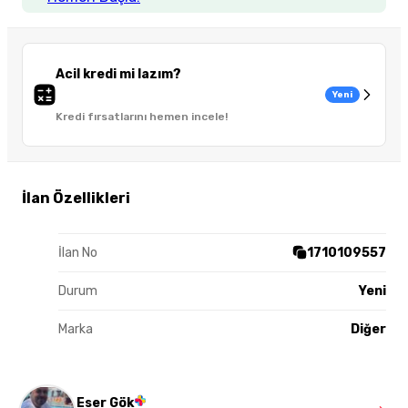
Acil kredi mi lazım?
Yeni
Kredi fırsatlarını hemen incele!
İlan Özellikleri
İlan No
1710109557
Durum
Yeni
Marka
Diğer
Eser Gök