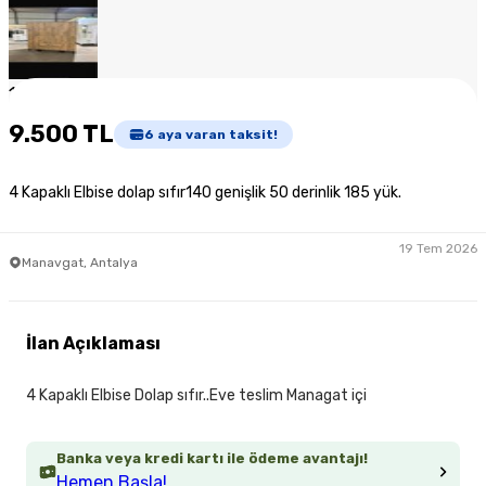
1
/
4
9.500 TL
6
aya varan taksit!
4 Kapaklı Elbise dolap sıfır140 genişlik 50 derinlik 185 yük.
19 Tem 2026
Manavgat, Antalya
İlan Açıklaması
4 Kapaklı Elbise Dolap sıfır..Eve teslim Managat içi
Banka veya kredi kartı ile ödeme avantajı!
Hemen Başla!