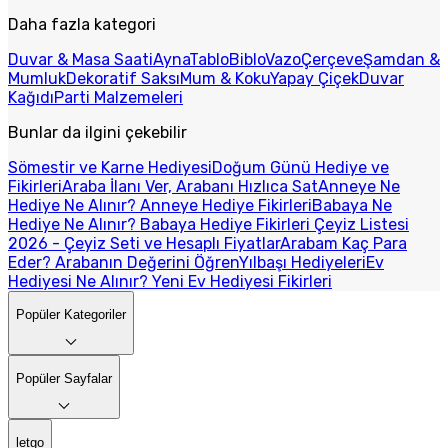
Daha fazla kategori
Duvar & Masa Saati
Ayna
Tablo
Biblo
Vazo
Çerçeve
Şamdan &
Mumluk
Dekoratif Saksı
Mum & Koku
Yapay Çiçek
Duvar
Kağıdı
Parti Malzemeleri
Bunlar da ilgini çekebilir
Sömestir ve Karne Hediyesi
Doğum Günü Hediye ve
Fikirleri
Araba İlanı Ver, Arabanı Hızlıca Sat
Anneye Ne
Hediye Ne Alınır? Anneye Hediye Fikirleri
Babaya Ne
Hediye Ne Alınır? Babaya Hediye Fikirleri
Çeyiz Listesi
2026 - Çeyiz Seti ve Hesaplı Fiyatlar
Arabam Kaç Para
Eder? Arabanın Değerini Öğren
Yılbaşı Hediyeleri
Ev
Hediyesi Ne Alınır? Yeni Ev Hediyesi Fikirleri
Popüler Kategoriler
Popüler Sayfalar
letgo