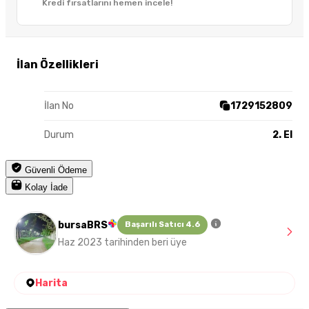
Kredi fırsatlarını hemen incele!
İlan Özellikleri
İlan No
1729152809
Durum
2. El
Güvenli Ödeme
Kolay İade
bursaBRS
Başarılı Satıcı 4.6
Haz 2023 tarihinden beri üye
Harita