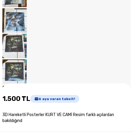
1
/
14
1.500 TL
6
aya varan taksit!
3D Hareketli Posterler KURT VE CAMİ Resim farklı açılardan
bakıldığınd