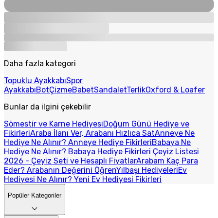
Daha fazla kategori
Topuklu Ayakkabı
Spor
Ayakkabı
Bot
Çizme
Babet
Sandalet
Terlik
Oxford & Loafer
Bunlar da ilgini çekebilir
Sömestir ve Karne Hediyesi
Doğum Günü Hediye ve
Fikirleri
Araba İlanı Ver, Arabanı Hızlıca Sat
Anneye Ne
Hediye Ne Alınır? Anneye Hediye Fikirleri
Babaya Ne
Hediye Ne Alınır? Babaya Hediye Fikirleri
Çeyiz Listesi
2026 - Çeyiz Seti ve Hesaplı Fiyatlar
Arabam Kaç Para
Eder? Arabanın Değerini Öğren
Yılbaşı Hediyeleri
Ev
Hediyesi Ne Alınır? Yeni Ev Hediyesi Fikirleri
Popüler Kategoriler