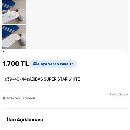
1
/
7
1.700 TL
6
aya varan taksit!
‼‼39-40-44‼ADIDAS SUPER STAR WHITE
3 Ağu 2026
Beşiktaş, İstanbul
İlan Açıklaması