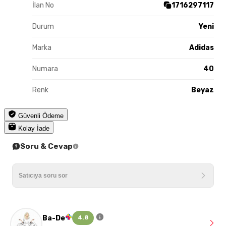
İlan No
1716297117
Durum
Yeni
Marka
Adidas
Numara
40
Renk
Beyaz
Güvenli Ödeme
Kolay İade
Soru & Cevap
Ba-De
4.8