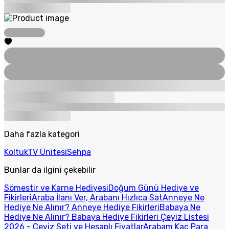
Daha fazla kategori
Koltuk
TV Ünitesi
Sehpa
Bunlar da ilgini çekebilir
Sömestir ve Karne Hediyesi
Doğum Günü Hediye ve
Fikirleri
Araba İlanı Ver, Arabanı Hızlıca Sat
Anneye Ne
Hediye Ne Alınır? Anneye Hediye Fikirleri
Babaya Ne
Hediye Ne Alınır? Babaya Hediye Fikirleri
Çeyiz Listesi
2026 - Çeyiz Seti ve Hesaplı Fiyatlar
Arabam Kaç Para