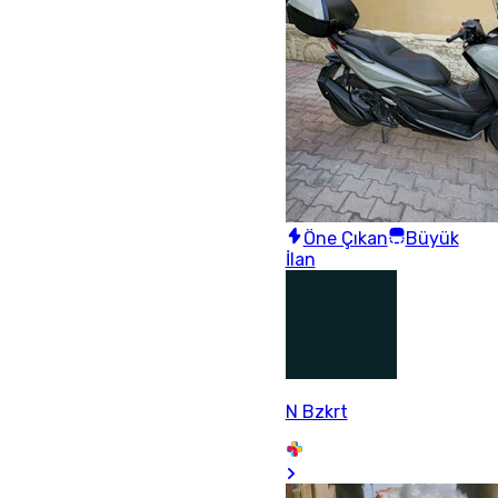
Öne Çıkan
Büyük
İlan
N Bzkrt