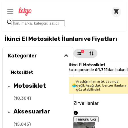
İkinci El Motosiklet İlanları ve Fiyatları
1
Kategoriler
İkinci El
Motosiklet
kategorisinde
61.711
ilan bulund
Motosiklet
Aradığın ilan artık yayında
Motosiklet
değil. Aşağıdaki benzer ilanlara
göz atabilirsin!
(
18.304
)
Zirve İlanlar
Aksesuarlar
Tümünü Gör
(
15.045
)