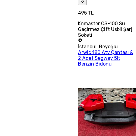
495 TL
Knmaster CS-100 Su
Geçirmez Çift Usbli Şarj
Soketi
İstanbul
,
Beyoğlu
Arwic 180 Atv Çantası &
2 Adet Segway 5lt
Benzin Bidonu