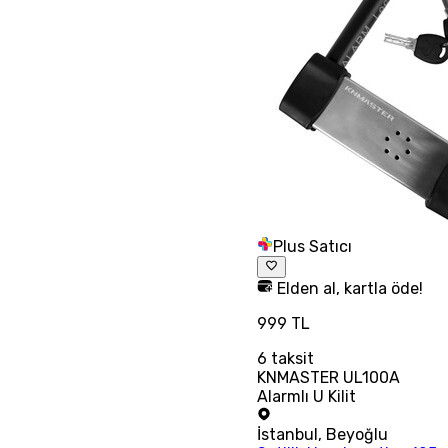
Plus Satıcı
Elden al, kartla öde!
999 TL
6
taksit
KNMASTER UL100A
Alarmlı U Kilit
İstanbul
,
Beyoğlu