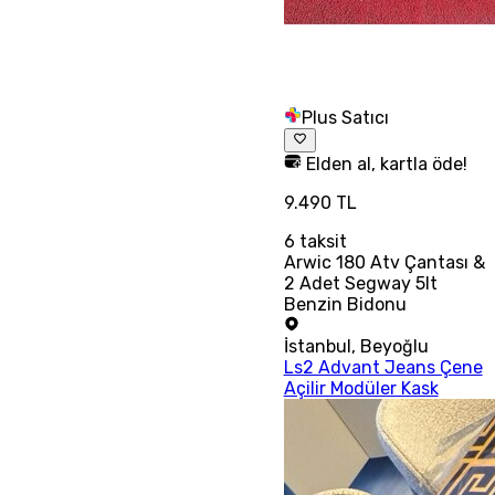
Plus Satıcı
Elden al, kartla öde!
9.490 TL
6
taksit
Arwic 180 Atv Çantası &
2 Adet Segway 5lt
Benzin Bidonu
İstanbul
,
Beyoğlu
Ls2 Advant Jeans Çene
Açilir Modüler Kask