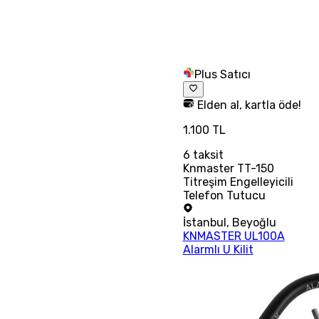
Plus Satıcı
Elden al, kartla öde!
1.100 TL
6
taksit
Knmaster TT-150
Titreşim Engelleyicili
Telefon Tutucu
İstanbul
,
Beyoğlu
KNMASTER UL100A
Alarmlı U Kilit