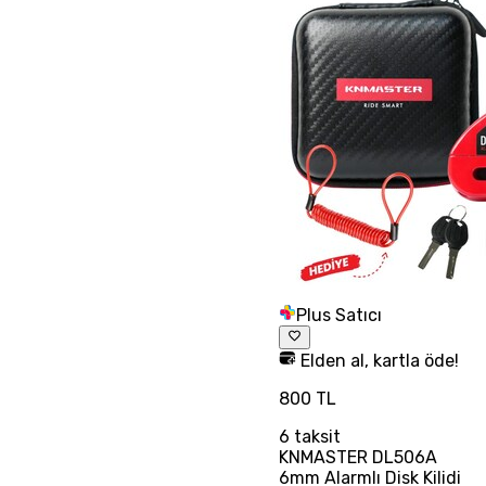
Plus Satıcı
Elden al, kartla öde!
800 TL
6
taksit
KNMASTER DL506A
6mm Alarmlı Disk Kilidi