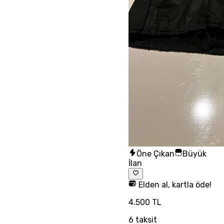
Öne Çıkan
Büyük
İlan
Elden al, kartla öde!
4.500 TL
6
taksit