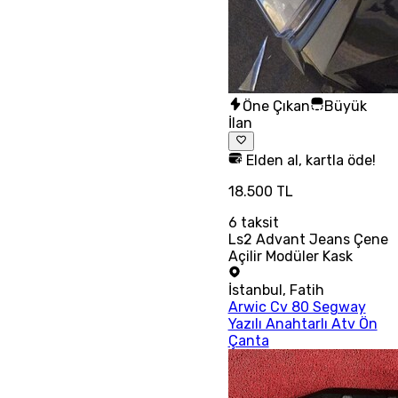
Öne Çıkan
Büyük
İlan
Elden al, kartla öde!
18.500 TL
6
taksit
Ls2 Advant Jeans Çene
Açilir Modüler Kask
İstanbul
,
Fatih
Arwic Cv 80 Segway
Yazılı Anahtarlı Atv Ön
Çanta