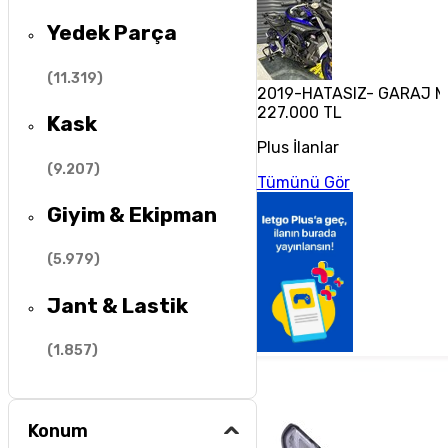
Yedek Parça
(
11.319
)
2019-HATASIZ- GARAJ 
227.000 TL
Kask
Plus İlanlar
(
9.207
)
Tümünü Gör
Giyim & Ekipman
(
5.979
)
Jant & Lastik
(
1.857
)
Konum