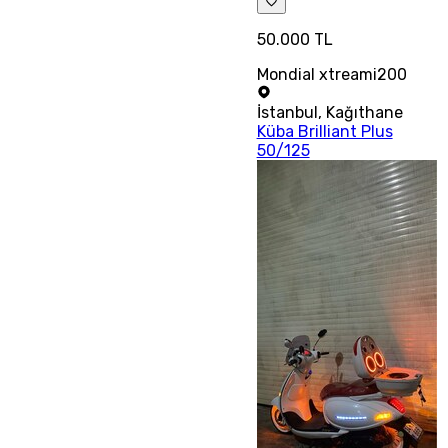
50.000 TL
Mondial xtreami200
İstanbul
,
Kağıthane
Küba Brilliant Plus
50/125