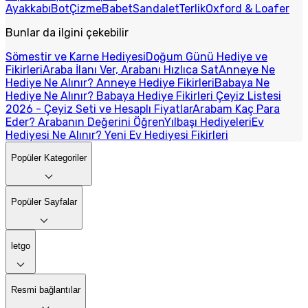
Ayakkabı
Bot
Çizme
Babet
Sandalet
Terlik
Oxford & Loafer
Bunlar da ilgini çekebilir
Sömestir ve Karne Hediyesi
Doğum Günü Hediye ve
Fikirleri
Araba İlanı Ver, Arabanı Hızlıca Sat
Anneye Ne
Hediye Ne Alınır? Anneye Hediye Fikirleri
Babaya Ne
Hediye Ne Alınır? Babaya Hediye Fikirleri
Çeyiz Listesi
2026 - Çeyiz Seti ve Hesaplı Fiyatlar
Arabam Kaç Para
Eder? Arabanın Değerini Öğren
Yılbaşı Hediyeleri
Ev
Hediyesi Ne Alınır? Yeni Ev Hediyesi Fikirleri
Popüler Kategoriler
Popüler Sayfalar
letgo
Resmi bağlantılar