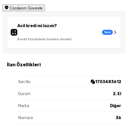
Cüzdanım Güvende
Acil kredi mi lazım?
Yeni
Kredi fırsatlarını hemen incele!
İlan Özellikleri
İlan No
1703483612
Durum
2. El
Marka
Diğer
Numara
36