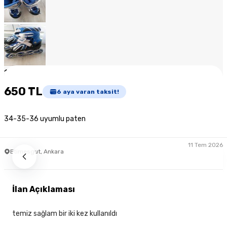
1
/
8
650 TL
6
aya varan taksit!
34-35-36 uyumlu paten
11 Tem 2026
Etimesgut, Ankara
İlan Açıklaması
temiz sağlam bir iki kez kullanıldı