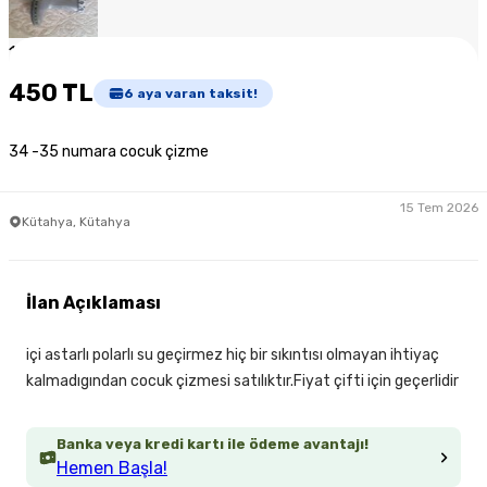
1
/
3
450 TL
6
aya varan taksit!
34 -35 numara cocuk çizme
15 Tem 2026
Kütahya, Kütahya
İlan Açıklaması
içi astarlı polarlı su geçirmez hiç bir sıkıntısı olmayan ihtiyaç
kalmadıgından cocuk çizmesi satılıktır.Fiyat çifti için geçerlidir
Banka veya kredi kartı ile ödeme avantajı!
Hemen Başla!