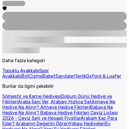
Daha fazla kategori
Topuklu Ayakkabı
Spor
Ayakkabı
Bot
Çizme
Babet
Sandalet
Terlik
Oxford & Loafer
Bunlar da ilgini çekebilir
Sömestir ve Karne Hediyesi
Doğum Günü Hediye ve
Fikirleri
Araba İlanı Ver, Arabanı Hızlıca Sat
Anneye Ne
Hediye Ne Alınır? Anneye Hediye Fikirleri
Babaya Ne
Hediye Ne Alınır? Babaya Hediye Fikirleri
Çeyiz Listesi
2026 - Çeyiz Seti ve Hesaplı Fiyatlar
Arabam Kaç Para
Eder? Arabanın Değerini Öğren
Yılbaşı Hediyeleri
Ev