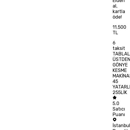
Elden
al,
kartla
öde!
11.500
TL
6
taksit
TABLAL
ÜSTDE
GÖNYE
KESME
MAKİNA
45
YATARL
255LİK
5.0
Satıcı
Puanı
İstanbu