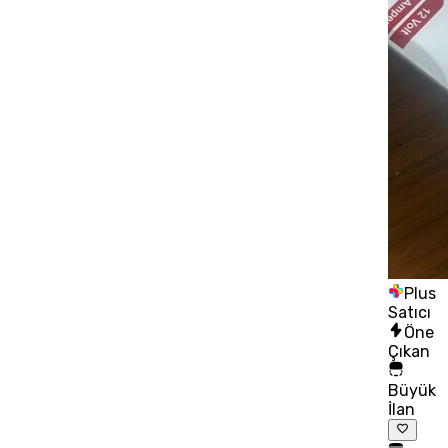
Plus
Satıcı
Öne
Çıkan
Büyük
İlan