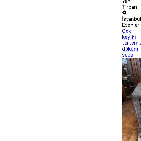
Yan
Tırpan
İstanbu
Esenler
Çok
keyifli
tertemi
döküm
soba