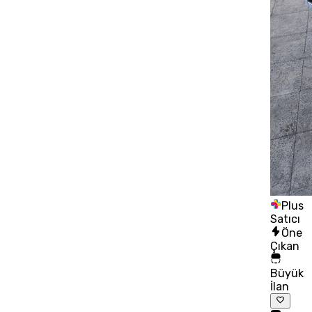
Plus
Satıcı
Öne
Çıkan
Büyük
İlan