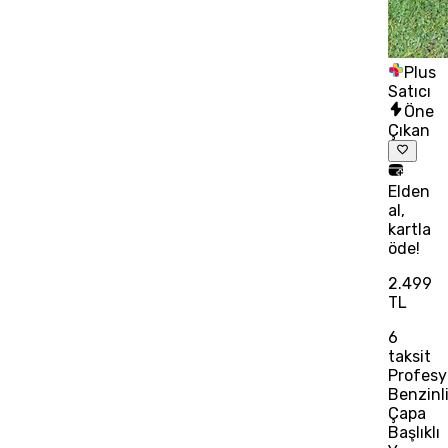
Plus
Satıcı
Öne
Çıkan
Elden
al,
kartla
öde!
2.499
TL
6
taksit
Profesy
Benzinl
Çapa
Başlıklı