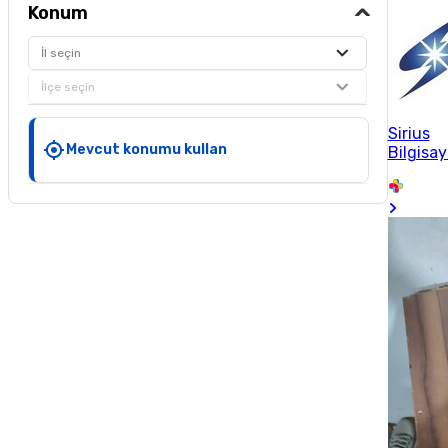
Konum
İl seçin
İlçe seçin
Sirius
Mevcut konumu kullan
Bilgisay