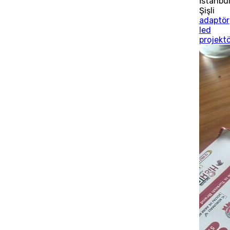
İstanbu
Şişli
adaptör
led
projektö