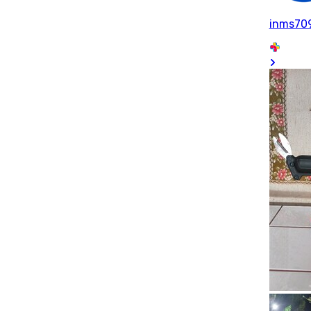
inms70