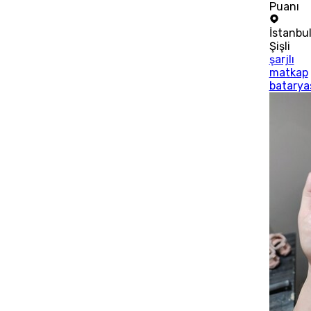
Puanı
İstanbu
Şişli
şarjlı
matkap
batarya