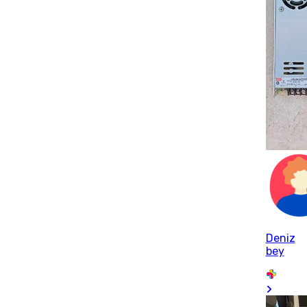
Deniz
bey