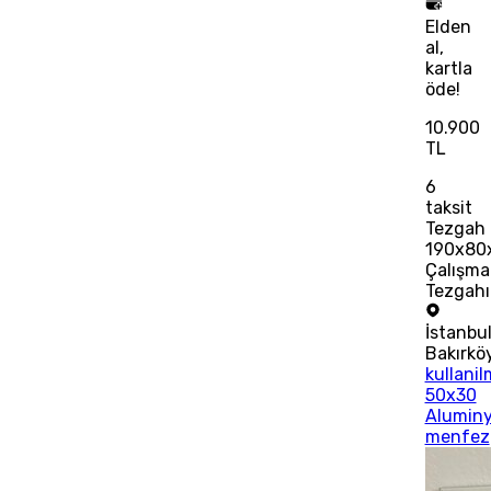
Elden
al,
kartla
öde!
10.900
TL
6
taksit
Tezgah
190x80
Çalışma
Tezgahı
İstanbu
Bakırkö
kullani
50x30
Alumin
menfez