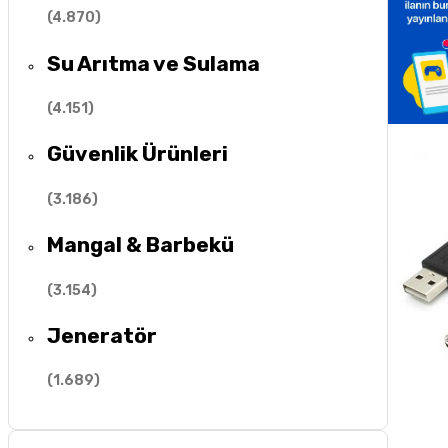
(
4.870
)
Su Arıtma ve Sulama
(
4.151
)
Güvenlik Ürünleri
(
3.186
)
Mangal & Barbekü
(
3.154
)
Jeneratör
(
1.689
)