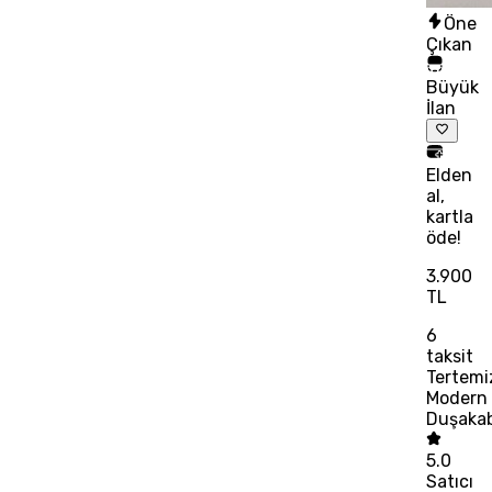
Öne
Çıkan
Büyük
İlan
Elden
al,
kartla
öde!
3.900
TL
6
taksit
Tertemi
Modern
Duşaka
5.0
Satıcı