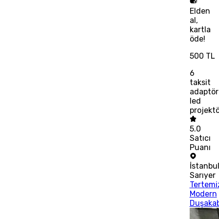
Elden
al,
kartla
öde!
500 TL
6
taksit
adaptör
led
projektö
5.0
Satıcı
Puanı
İstanbu
Sarıyer
Tertemi
Modern
Duşaka