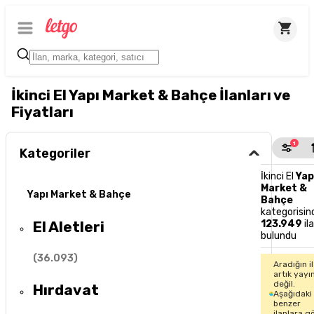
İkinci El Yapı Market & Bahçe İlanları ve
Fiyatları
1
Kategoriler
İkinci El
Yap
Market &
Yapı Market & Bahçe
Bahçe
kategorisin
El Aletleri
123.949
il
bulundu
(
36.093
)
Aradığın i
artık yayı
değil.
Hırdavat
Aşağıdaki
benzer
ilanlara g