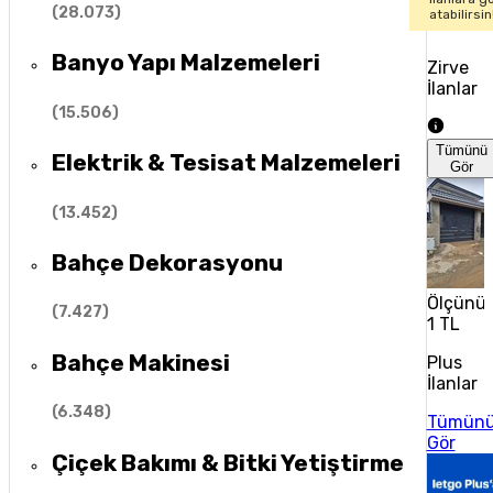
(
28.073
)
atabilirsin
Banyo Yapı Malzemeleri
Zirve
İlanlar
(
15.506
)
Tümünü
Elektrik & Tesisat Malzemeleri
Gör
(
13.452
)
Bahçe Dekorasyonu
Ölçünüz
(
7.427
)
1 TL
Bahçe Makinesi
Plus
İlanlar
(
6.348
)
Tümün
Gör
Çiçek Bakımı & Bitki Yetiştirme