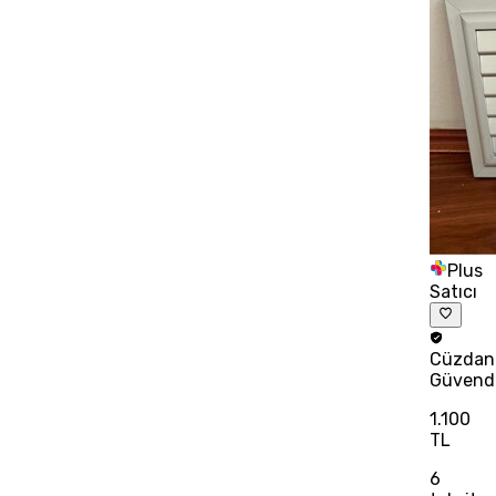
Plus
Satıcı
Cüzdan
Güvend
1.100
TL
6