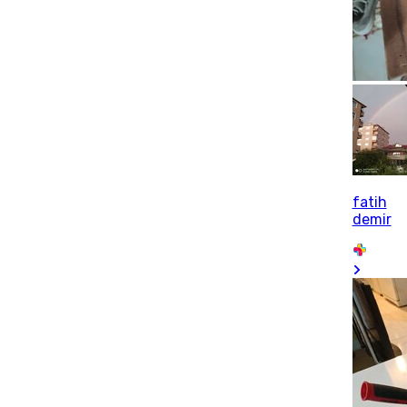
fatih
demir