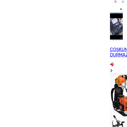
COŞKU
DURMA