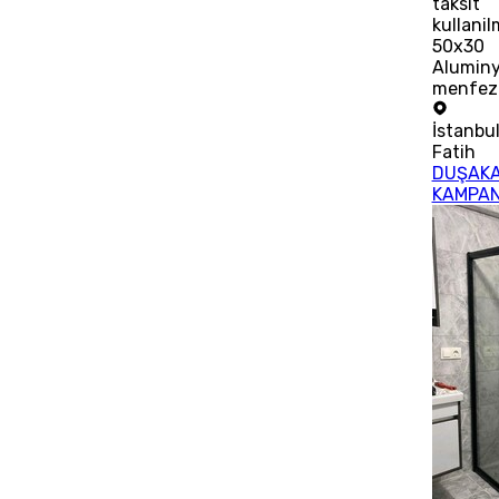
taksit
kullani
50x30
Alumin
menfez
İstanbu
Fatih
DUŞAKA
KAMPA