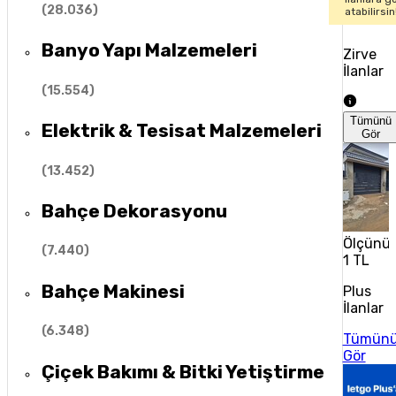
(
28.036
)
atabilirsin
Banyo Yapı Malzemeleri
Zirve
İlanlar
(
15.554
)
Tümünü
Elektrik & Tesisat Malzemeleri
Gör
(
13.452
)
Bahçe Dekorasyonu
Ölçünüz
(
7.440
)
1 TL
Bahçe Makinesi
Plus
İlanlar
(
6.348
)
Tümün
Gör
Çiçek Bakımı & Bitki Yetiştirme