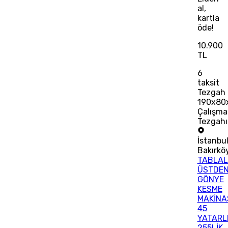
al,
kartla
öde!
10.900
TL
6
taksit
Tezgah
190x80
Çalışma
Tezgahı
İstanbu
Bakırkö
TABLAL
ÜSTDE
GÖNYE
KESME
MAKİNA
45
YATARL
255LİK