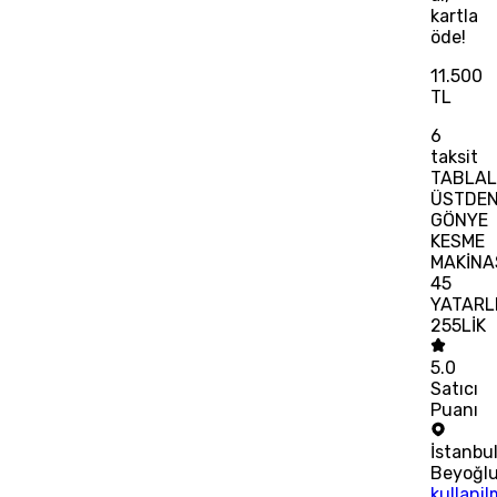
kartla
öde!
11.500
TL
6
taksit
TABLAL
ÜSTDE
GÖNYE
KESME
MAKİNA
45
YATARL
255LİK
5.0
Satıcı
Puanı
İstanbu
Beyoğl
kullani