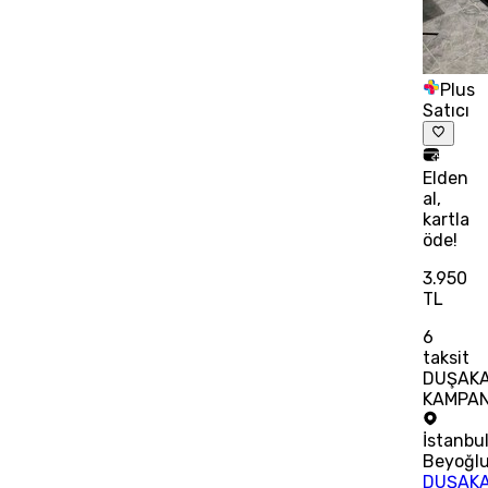
Plus
Satıcı
Elden
al,
kartla
öde!
3.950
TL
6
taksit
DUŞAKA
KAMPA
İstanbu
Beyoğl
DUŞAKA