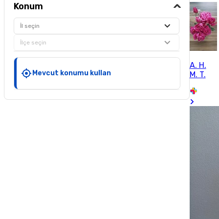
Konum
İl seçin
İlçe seçin
A. H.
Mevcut konumu kullan
M. T.