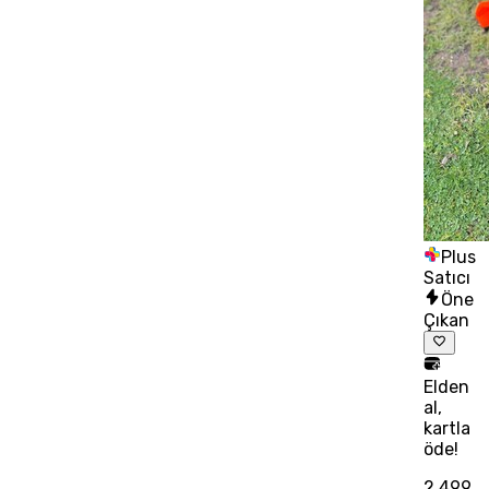
Plus
Satıcı
Öne
Çıkan
Elden
al,
kartla
öde!
2.499