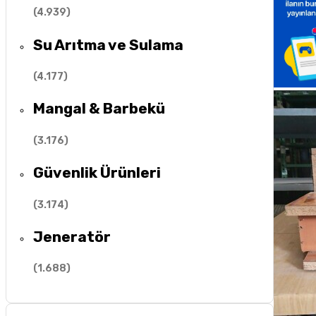
(
4.939
)
Su Arıtma ve Sulama
(
4.177
)
Mangal & Barbekü
(
3.176
)
Güvenlik Ürünleri
(
3.174
)
Jeneratör
(
1.688
)