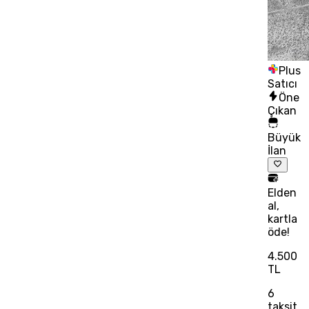
Plus
Satıcı
Öne
Çıkan
Büyük
İlan
Elden
al,
kartla
öde!
4.500
TL
6
taksit