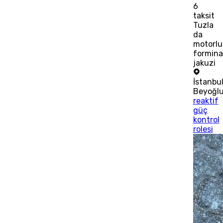
6
taksit
Tuzla
da
motorlu
formina
jakuzi
İstanbu
Beyoğl
reaktif
güç
kontrol
rolesi