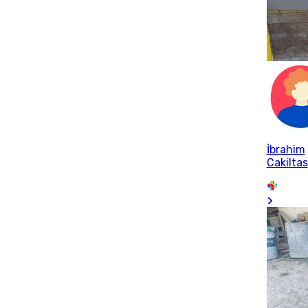
İbrahim
Cakiltas