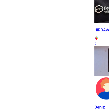
HIRDAV
Deniz