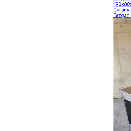
190x80
Çalışma
Tezgahı