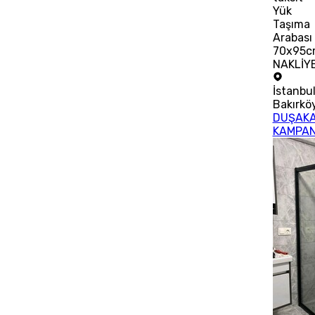
Yük
Taşıma
Arabası
70x95c
NAKLİYE
İstanbu
Bakırkö
DUŞAKA
KAMPA