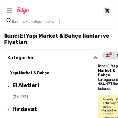
İkinci El Yapı Market & Bahçe İlanları ve
Fiyatları
1
Kategoriler
İkinci El
Yap
Market &
Yapı Market & Bahçe
Bahçe
kategorisin
El Aletleri
124.177
ila
bulundu
(
36.193
)
Aradığın i
artık yayı
değil.
Hırdavat
Aşağıdaki
benzer
ilanlara g