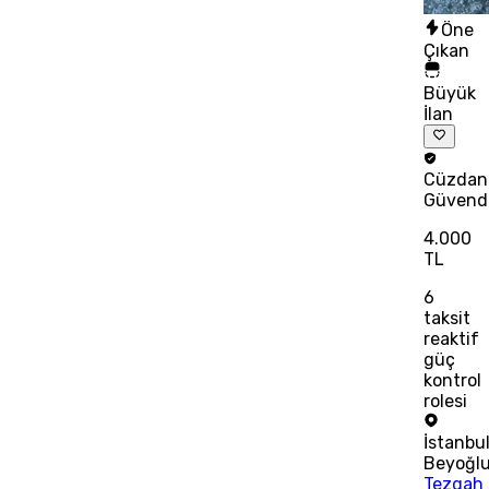
Öne
Çıkan
Büyük
İlan
Cüzdan
Güvend
4.000
TL
6
taksit
reaktif
güç
kontrol
rolesi
İstanbu
Beyoğl
Tezgah