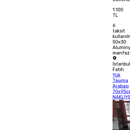
1.100
TL
6
taksit
kullani
50x30
Alumin
menfez
İstanbu
Fatih
Yük
Taşıma
Arabası
70x95c
NAKLİYE