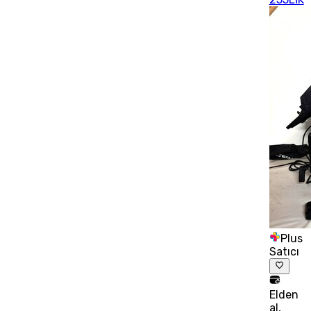
Plus
Satıcı
Elden
al,