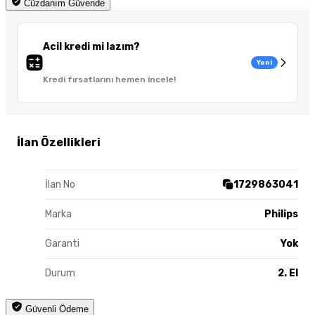
Cüzdanım Güvende
Acil kredi mi lazım?
Yeni
Kredi fırsatlarını hemen incele!
İlan Özellikleri
İlan No
1729863041
Marka
Philips
Garanti
Yok
Durum
2. El
Güvenli Ödeme