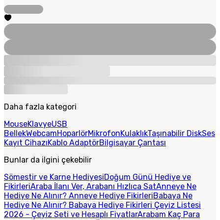
Daha fazla kategori
Mouse
Klavye
USB
Bellek
Webcam
Hoparlör
Mikrofon
Kulaklık
Taşınabilir Disk
Ses
Kayıt Cihazı
Kablo Adaptör
Bilgisayar Çantası
Bunlar da ilgini çekebilir
Sömestir ve Karne Hediyesi
Doğum Günü Hediye ve
Fikirleri
Araba İlanı Ver, Arabanı Hızlıca Sat
Anneye Ne
Hediye Ne Alınır? Anneye Hediye Fikirleri
Babaya Ne
Hediye Ne Alınır? Babaya Hediye Fikirleri
Çeyiz Listesi
2026 - Çeyiz Seti ve Hesaplı Fiyatlar
Arabam Kaç Para