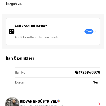
tezgah vs.
Acil kredi mi lazım?
Yeni
Kredi fırsatlarını hemen incele!
İlan Özellikleri
İlan No
1723960378
Durum
Yeni
RIDVAN ENDÜSTRİYEL