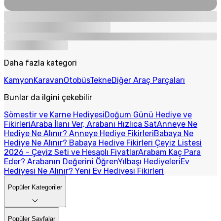
Daha fazla kategori
Kamyon
Karavan
Otobüs
Tekne
Diğer Araç Parçaları
Bunlar da ilgini çekebilir
Sömestir ve Karne Hediyesi
Doğum Günü Hediye ve
Fikirleri
Araba İlanı Ver, Arabanı Hızlıca Sat
Anneye Ne
Hediye Ne Alınır? Anneye Hediye Fikirleri
Babaya Ne
Hediye Ne Alınır? Babaya Hediye Fikirleri
Çeyiz Listesi
2026 - Çeyiz Seti ve Hesaplı Fiyatlar
Arabam Kaç Para
Eder? Arabanın Değerini Öğren
Yılbaşı Hediyeleri
Ev
Hediyesi Ne Alınır? Yeni Ev Hediyesi Fikirleri
Popüler Kategoriler
Popüler Sayfalar