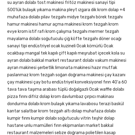
su ayran dolabı tost makinesi fritöz makinesi sanayi tipi
500'lük bulaşık yıkama makina pleyt ızgara dik krom dolap +4
muhafaza dolabı pilav tezgahı midye tezgahı börek tezgahı
hamur makinesi hamur açma makinesi krom tezgah krom
evye krom istif rafı krom çalışma tezgahı mermer tezgah
mayalama dolabı soğutuculu çiğ köfte tezgahı döner ocağı
sanayi tipi endüstriyel ocak kuzineli Ocak kömürlü Ocak
ocakbaşı mangal tek kapılı çift kapılı meşrubat içecek kola su
ayran dolabı bakkal market restaurant dolabı vakum makinesi
ayran makinesi şerbetlik limonata makinesi hazır mutfak
paslanmaz krom tezgah soğan doğrama makinesi çay kazanı
çay makinesi çay botu endüstriyel konveksiyonel fırın 40'a 60
tava tava taşıma arabası tüplü doğalgazlı Ocak waffle dolabı
pizza fırını difriz dolap krom davlumbaz çırpıcı makinası
dondurma dolabı krom bulaşık yıkama lavabosu terazi baskül
kantar salatbar krom tezgah altı dolap muhafaza dolabı
kumpir fırını kumpir dolabı soğutuculu vitrin teşhir dolap
hastane unlu mamülleri fırın ekipmanları market bakkal
restaurant malzemeleri sebze doğrama polietilen kasap