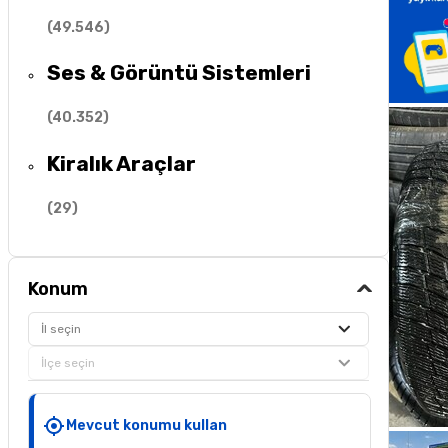
(
49.546
)
Ses & Görüntü Sistemleri
(
40.352
)
Kiralık Araçlar
(
29
)
Konum
İl seçin
İlçe seçin
Mevcut konumu kullan