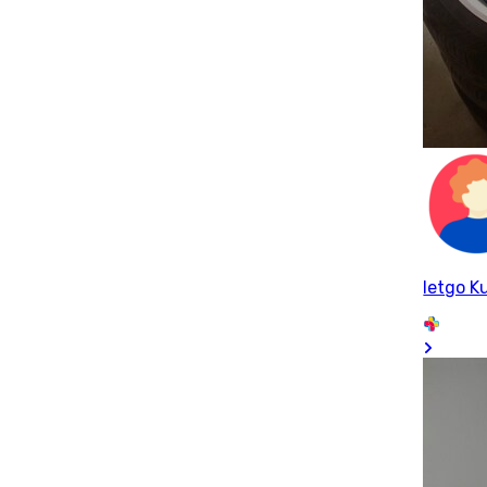
letgo Ku