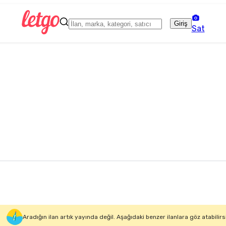
Giriş
Sat
Aradığın ilan artık yayında değil. Aşağıdaki benzer ilanlara göz atabilirs