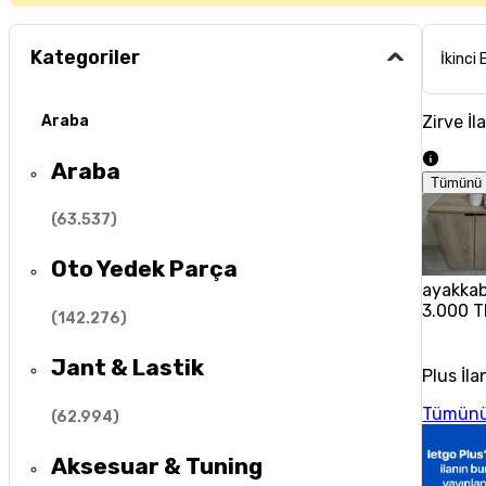
Kategoriler
İkinci 
Zirve İl
Araba
Araba
Tümünü 
(
63.537
)
Oto Yedek Parça
ayakkabı
3.000 T
(
142.276
)
Jant & Lastik
Plus İla
Tümünü
(
62.994
)
Aksesuar & Tuning