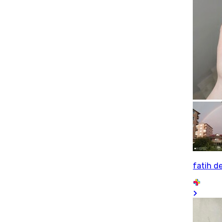
fatih d