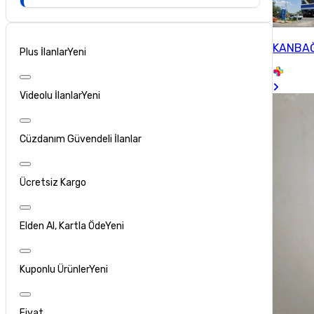
KANBAĞ
Plus İlanlar
Yeni
Videolu İlanlar
Yeni
Cüzdanım Güvendeli İlanlar
Ücretsiz Kargo
Elden Al, Kartla Öde
Yeni
Kuponlu Ürünler
Yeni
Fiyat