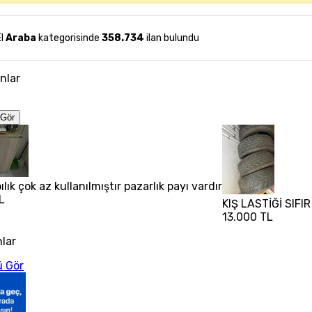
El
Araba
kategorisinde
358.734
ilan bulundu
anlar
Gör
lık çok az kullanılmıştır pazarlık payı vardır
L
KIŞ LASTİĞİ SIFI
13.000 TL
nlar
 Gör