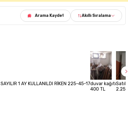
Arama Kaydet
Akıllı Sıralama
R SAYILIR 1 AY KULLANILDI RİKEN 225-45-17
duvar kağıtı
Satıl
400 TL
2.250