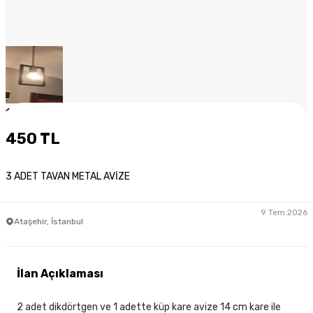
1
/
11
450 TL
3 ADET TAVAN METAL AVİZE
9 Tem 2026
Ataşehir, İstanbul
İlan Açıklaması
2 adet dikdörtgen ve 1 adette küp kare avize 14 cm kare ile