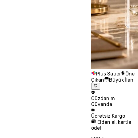
Plus Satıcı
Öne
Çıkan
Büyük İlan
Cüzdanım
Güvende
Ücretsiz
Kargo
Elden al, kartla
öde!