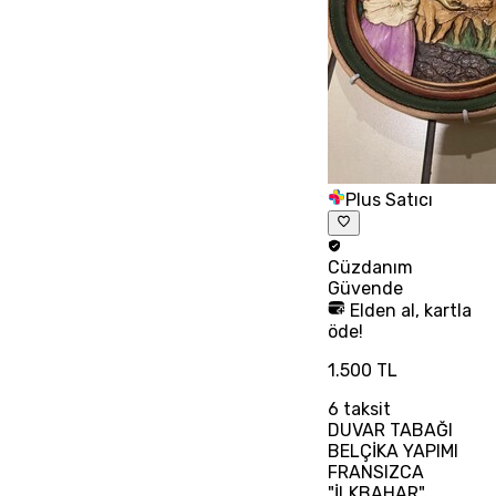
Plus Satıcı
Cüzdanım
Güvende
Elden al, kartla
öde!
1.500 TL
6
taksit
DUVAR TABAĞI
BELÇİKA YAPIMI
FRANSIZCA
"İLKBAHAR"