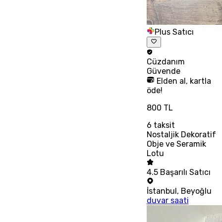
Plus Satıcı
Cüzdanım
Güvende
Elden al, kartla
öde!
800 TL
6
taksit
Nostaljik Dekoratif
Obje ve Seramik
Lotu
4.5
Başarılı Satıcı
İstanbul
,
Beyoğlu
duvar saati