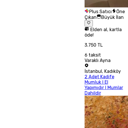
Plus Satıcı
Öne
Çıkan
Büyük İlan
Elden al, kartla
öde!
3.750 TL
6
taksit
Varaklı Ayna
İstanbul
,
Kadıköy
2 Adet Kadife
Mumluk I El
Yapımıdır I Mumlar
Dahildir