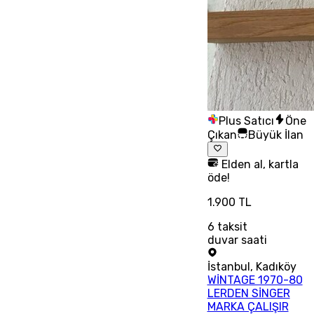
Plus Satıcı
Öne
Çıkan
Büyük İlan
Elden al, kartla
öde!
1.900 TL
6
taksit
duvar saati
İstanbul
,
Kadıköy
WİNTAGE 1970-80
LERDEN SİNGER
MARKA ÇALIŞIR