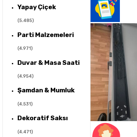
Yapay Çiçek
(
5.485
)
Parti Malzemeleri
(
4.971
)
Duvar & Masa Saati
(
4.954
)
Şamdan & Mumluk
(
4.531
)
Dekoratif Saksı
(
4.471
)