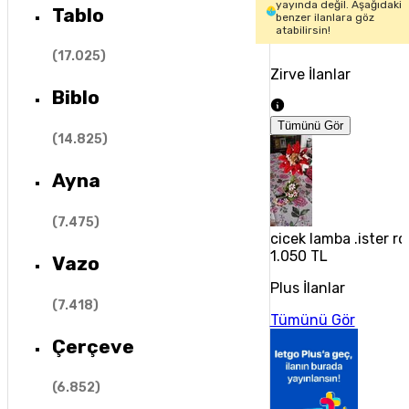
yayında değil. Aşağıdaki
Tablo
benzer ilanlara göz
atabilirsin!
(
17.025
)
Zirve İlanlar
Biblo
Tümünü Gör
(
14.825
)
Ayna
(
7.475
)
cicek lamba .ister r
1.050 TL
Vazo
Plus İlanlar
(
7.418
)
Tümünü Gör
Çerçeve
(
6.852
)