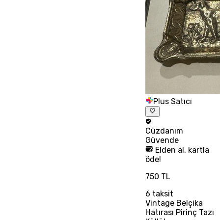
Plus Satıcı
Cüzdanım
Güvende
Elden al, kartla
öde!
750 TL
6
taksit
Vintage Belçika
Hatırası Pirinç Tazı