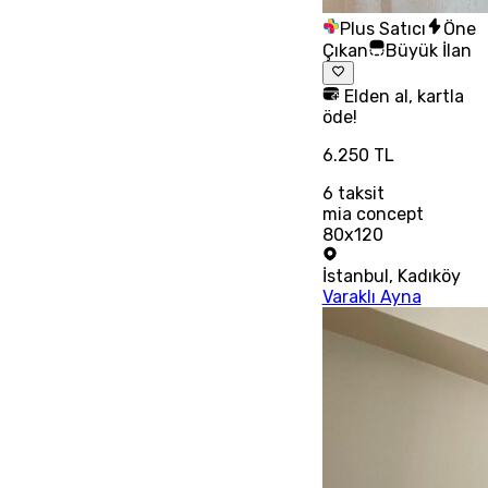
Plus Satıcı
Öne
Çıkan
Büyük İlan
Elden al, kartla
öde!
6.250 TL
6
taksit
mia concept
80x120
İstanbul
,
Kadıköy
Varaklı Ayna