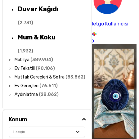
Duvar Kağıdı
(
2.731
)
letgo Kullanıcısı
Mum & Koku
(
1.932
)
Mobilya
(
389.904
)
Ev Tekstili
(
90.106
)
Mutfak Gereçleri & Sofra
(
83.862
)
Ev Gereçleri
(
76.611
)
Aydınlatma
(
28.862
)
Konum
İl seçin