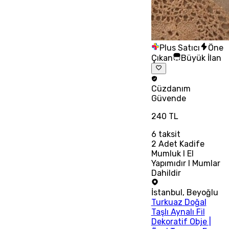
Plus Satıcı
Öne
Çıkan
Büyük İlan
Cüzdanım
Güvende
240 TL
6
taksit
2 Adet Kadife
Mumluk I El
Yapımıdır I Mumlar
Dahildir
İstanbul
,
Beyoğlu
Turkuaz Doğal
Taşlı Aynalı Fil
Dekoratif Obje |