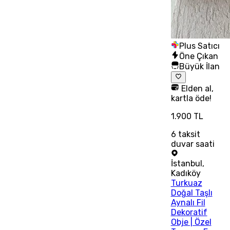
Plus Satıcı
Öne Çıkan
Büyük İlan
Elden al,
kartla öde!
1.900 TL
6
taksit
duvar saati
İstanbul
,
Kadıköy
Turkuaz
Doğal Taşlı
Aynalı Fil
Dekoratif
Obje | Özel