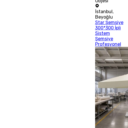
Objesi
İstanbul
,
Beyoğlu
Star Şemsiye
300*300 İpli
Sistem
Şemsiye
Profesyonel