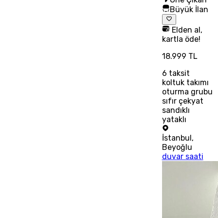
Büyük İlan
Elden al,
kartla öde!
18.999 TL
6
taksit
koltuk takımı
oturma grubu
sıfır çekyat
sandıklı
yataklı
İstanbul
,
Beyoğlu
duvar saati