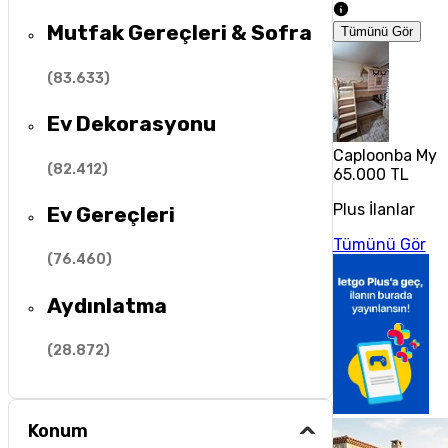
Mutfak Gereçleri & Sofra
Tümünü Gör
(
83.633
)
Ev Dekorasyonu
Caploonba My H
(
82.412
)
65.000 TL
Plus İlanlar
Ev Gereçleri
Tümünü Gör
(
76.460
)
Aydınlatma
(
28.872
)
Konum