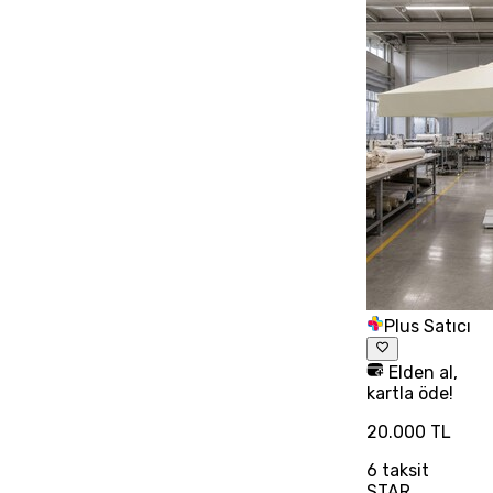
Plus Satıcı
Elden al,
kartla öde!
20.000 TL
6
taksit
STAR