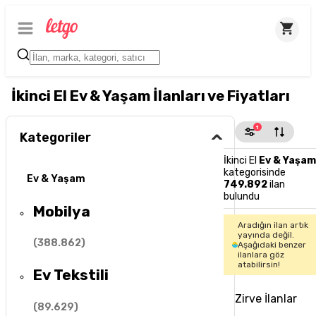
İkinci El Ev & Yaşam İlanları ve Fiyatları
1
Kategoriler
İkinci El
Ev & Yaşam
kategorisinde
Ev & Yaşam
749.892
ilan
bulundu
Mobilya
Aradığın ilan artık
yayında değil.
(
388.862
)
Aşağıdaki benzer
ilanlara göz
atabilirsin!
Ev Tekstili
Zirve İlanlar
(
89.629
)