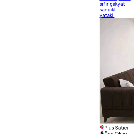
sıfır çekyat
sandıklı
yataklı
Plus Satıcı
Öne Çıkan