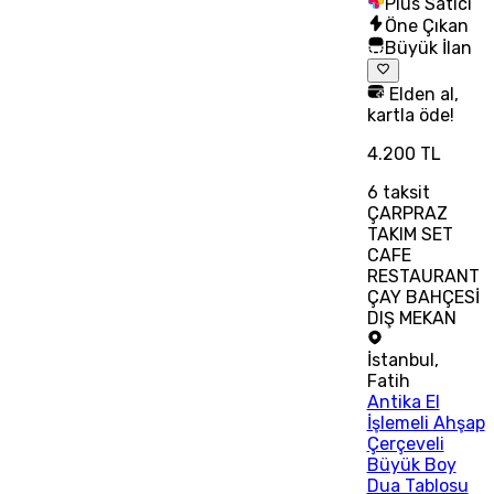
Plus Satıcı
Öne Çıkan
Büyük İlan
Elden al,
kartla öde!
4.200 TL
6
taksit
ÇARPRAZ
TAKIM SET
CAFE
RESTAURANT
ÇAY BAHÇESİ
DIŞ MEKAN
İstanbul
,
Fatih
Antika El
İşlemeli Ahşap
Çerçeveli
Büyük Boy
Dua Tablosu