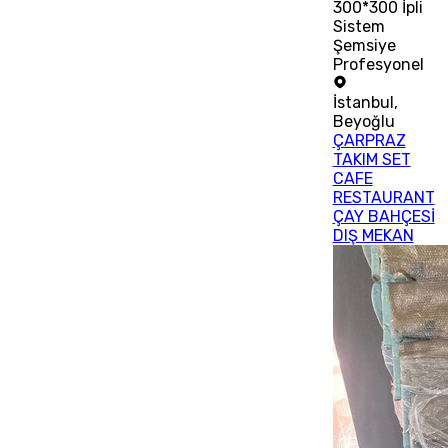
300*300 İpli
Sistem
Şemsiye
Profesyonel
İstanbul
,
Beyoğlu
ÇARPRAZ
TAKIM SET
CAFE
RESTAURANT
ÇAY BAHÇESİ
DIŞ MEKAN