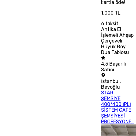
kartla öde!
1.000 TL
6
taksit
Antika El
İşlemeli Ahşap
Çerçeveli
Büyük Boy
Dua Tablosu
4.5
Başarılı
Satıcı
İstanbul
,
Beyoğlu
STAR
ŞEMSİYE
400*400 İPLİ
SİSTEM CAFE
ŞEMSİYESİ
PROFESYONEL