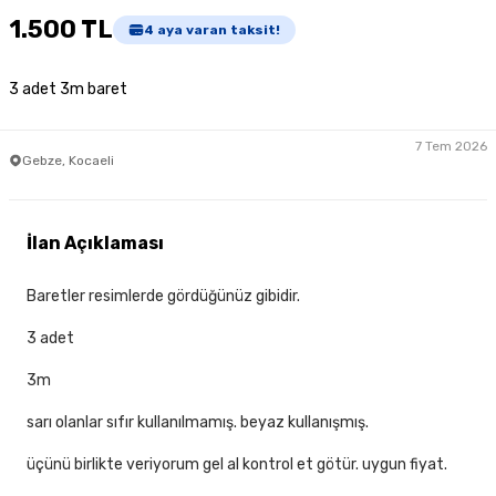
1.500 TL
4
aya varan taksit!
3 adet 3m baret
7 Tem 2026
Gebze, Kocaeli
İlan Açıklaması
Baretler resimlerde gördüğünüz gibidir.
3 adet
3m
sarı olanlar sıfır kullanılmamış. beyaz kullanışmış.
üçünü birlikte veriyorum gel al kontrol et götür. uygun fiyat.