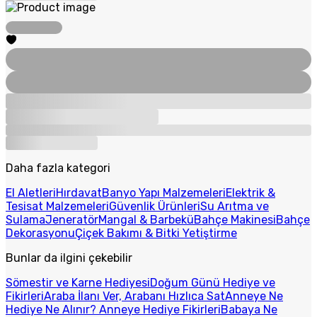
Daha fazla kategori
El Aletleri
Hırdavat
Banyo Yapı Malzemeleri
Elektrik &
Tesisat Malzemeleri
Güvenlik Ürünleri
Su Arıtma ve
Sulama
Jeneratör
Mangal & Barbekü
Bahçe Makinesi
Bahçe
Dekorasyonu
Çiçek Bakımı & Bitki Yetiştirme
Bunlar da ilgini çekebilir
Sömestir ve Karne Hediyesi
Doğum Günü Hediye ve
Fikirleri
Araba İlanı Ver, Arabanı Hızlıca Sat
Anneye Ne
Hediye Ne Alınır? Anneye Hediye Fikirleri
Babaya Ne