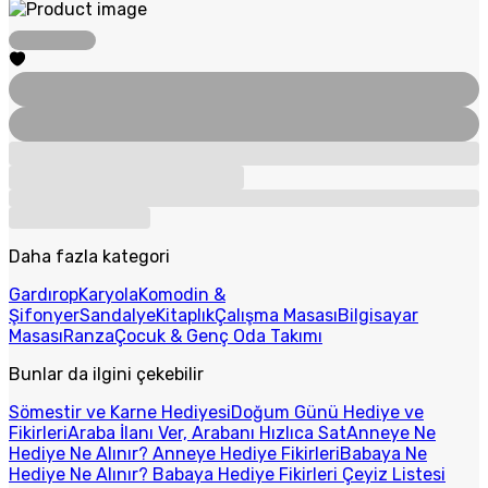
Daha fazla kategori
Gardırop
Karyola
Komodin &
Şifonyer
Sandalye
Kitaplık
Çalışma Masası
Bilgisayar
Masası
Ranza
Çocuk & Genç Oda Takımı
Bunlar da ilgini çekebilir
Sömestir ve Karne Hediyesi
Doğum Günü Hediye ve
Fikirleri
Araba İlanı Ver, Arabanı Hızlıca Sat
Anneye Ne
Hediye Ne Alınır? Anneye Hediye Fikirleri
Babaya Ne
Hediye Ne Alınır? Babaya Hediye Fikirleri
Çeyiz Listesi