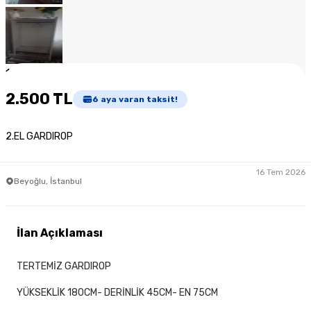
1
/
6
2.500 TL
6
aya varan taksit!
2.EL GARDIROP
16 Tem 2026
Beyoğlu, İstanbul
İlan Açıklaması
TERTEMİZ GARDIROP
YÜKSEKLİK 180CM- DERİNLİK 45CM- EN 75CM