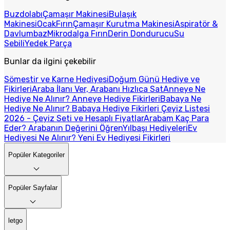
Buzdolabı
Çamaşır Makinesi
Bulaşık
Makinesi
Ocak
Fırın
Çamaşır Kurutma Makinesi
Aspiratör &
Davlumbaz
Mikrodalga Fırın
Derin Dondurucu
Su
Sebili
Yedek Parça
Bunlar da ilgini çekebilir
Sömestir ve Karne Hediyesi
Doğum Günü Hediye ve
Fikirleri
Araba İlanı Ver, Arabanı Hızlıca Sat
Anneye Ne
Hediye Ne Alınır? Anneye Hediye Fikirleri
Babaya Ne
Hediye Ne Alınır? Babaya Hediye Fikirleri
Çeyiz Listesi
2026 - Çeyiz Seti ve Hesaplı Fiyatlar
Arabam Kaç Para
Eder? Arabanın Değerini Öğren
Yılbaşı Hediyeleri
Ev
Hediyesi Ne Alınır? Yeni Ev Hediyesi Fikirleri
Popüler Kategoriler
Popüler Sayfalar
letgo