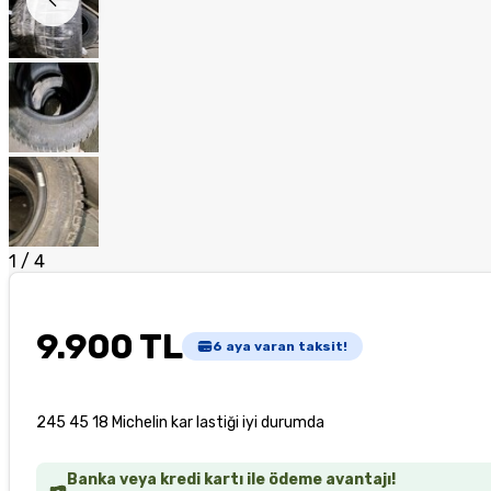
1
/
4
9.900 TL
6
aya varan taksit!
245 45 18 Michelin kar lastiği iyi durumda
Banka veya kredi kartı ile ödeme avantajı!