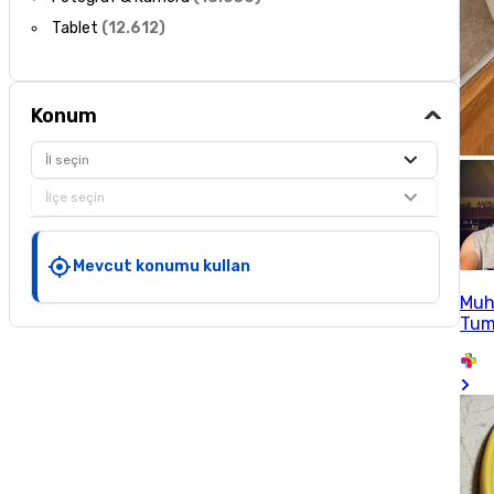
Tablet
(
12.612
)
Konum
İl seçin
İlçe seçin
Mevcut konumu kullan
Muh
Tum