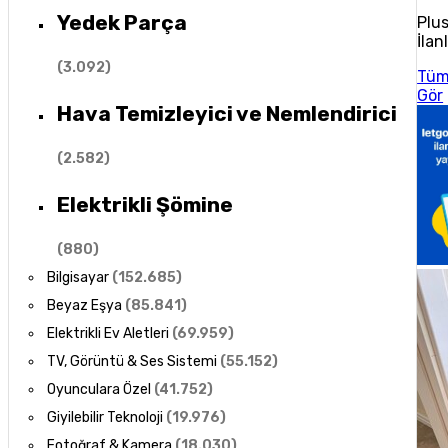
Yedek Parça
Plu
İlan
(
3.092
)
Tü
Gör
Hava Temizleyici ve Nemlendirici
(
2.582
)
Elektrikli Şömine
(
880
)
Bilgisayar
(
152.685
)
Beyaz Eşya
(
85.841
)
Elektrikli Ev Aletleri
(
69.959
)
TV, Görüntü & Ses Sistemi
(
55.152
)
Oyunculara Özel
(
41.752
)
Giyilebilir Teknoloji
(
19.976
)
Fotoğraf & Kamera
(
18.030
)