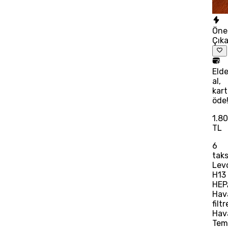
Öne
Çık
Eld
al,
kart
öde
1.8
TL
6
taks
Lev
H13
HEP
Hav
filtr
Hav
Temi