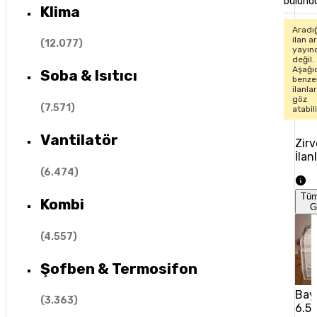
bulund
Klima
Aradı
ilan ar
(
12.077
)
yayın
değil.
Aşağı
Soba & Isıtıcı
benze
ilanla
göz
(
7.571
)
atabil
Vantilatör
Zirv
İlan
(
6.474
)
Tü
Kombi
G
(
4.557
)
Şofben & Termosifon
Baym
(
3.363
)
6.5