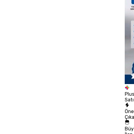
Plu
Satı
Öne
Çık
Büy