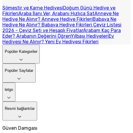
Sömestir ve Karne Hediyesi
Doğum Günü Hediye ve
Fikirleri
Araba İlanı Ver, Arabanı Hızlıca Sat
Anneye Ne
Hediye Ne Alınır? Anneye Hediye Fikirleri
Babaya Ne
Hediye Ne Alınır? Babaya Hediye Fikirleri
Çeyiz Listesi
2026 - Çeyiz Seti ve Hesaplı Fiyatlar
Arabam Kaç Para
Eder? Arabanın Değerini Öğren
Yılbaşı Hediyeleri
Ev
Hediyesi Ne Alınır? Yeni Ev Hediyesi Fikirleri
Popüler Kategoriler
Popüler Sayfalar
letgo
Resmi bağlantılar
Güven Damgası