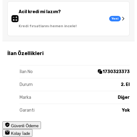
Acil kredi mi lazım?
Yeni
Kredi fırsatlarını hemen incele!
İlan Özellikleri
İlan No
1730323373
Durum
2. El
Marka
Diğer
Garanti
Yok
Güvenli Ödeme
Kolay İade