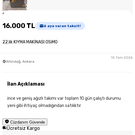
1
/
3
16.000 TL
6
aya varan taksit!
22.lik KIYMA MAKİNASI OSiMO
15 Tem 2026
Altındağ, Ankara
İlan Açıklaması
ince ve geniş ağızlı takımı var toplam 10 gün çalıştı durumu
yeni gibi ihtiyaç olmadığından satılıktır
Cüzdanım Güvende
Ücretsiz Kargo