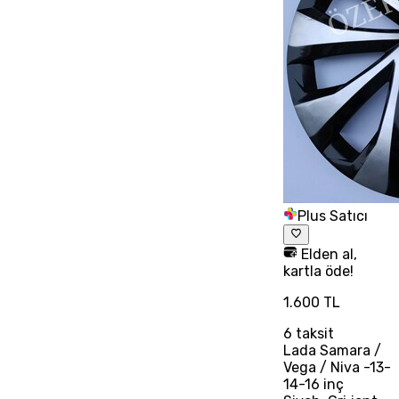
Plus Satıcı
Elden al,
kartla öde!
1.600 TL
6
taksit
Lada Samara /
Vega / Niva -13-
14-16 inç