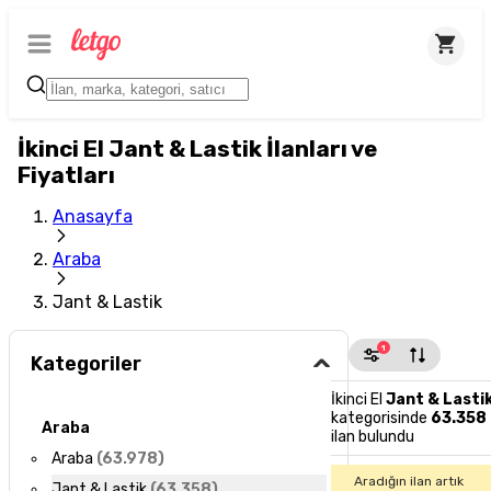
İkinci El Jant & Lastik İlanları ve
Fiyatları
Anasayfa
Araba
Jant & Lastik
1
Kategoriler
İkinci El
Jant & Lasti
kategorisinde
63.358
Araba
ilan bulundu
Araba
(
63.978
)
Aradığın ilan artık
Jant & Lastik
(
63.358
)