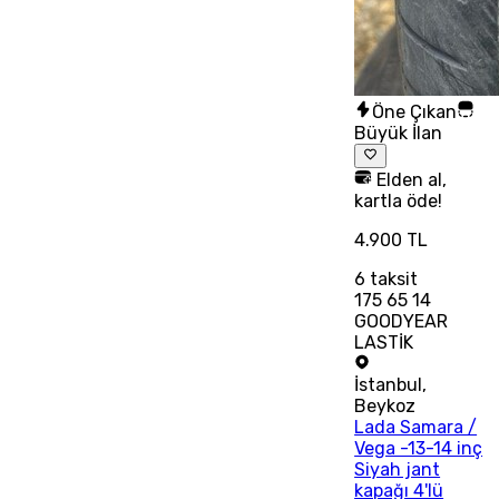
Öne Çıkan
Büyük İlan
Elden al,
kartla öde!
4.900 TL
6
taksit
175 65 14
GOODYEAR
LASTİK
İstanbul
,
Beykoz
Lada Samara /
Vega -13-14 inç
Siyah jant
kapağı 4'lü