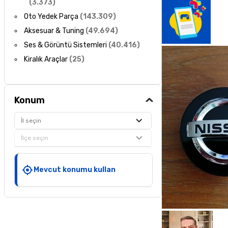
(
3.373
)
Oto Yedek Parça
(
143.309
)
Aksesuar & Tuning
(
49.694
)
Ses & Görüntü Sistemleri
(
40.416
)
Kiralık Araçlar
(
25
)
Konum
İl seçin
İlçe seçin
Mevcut konumu kullan