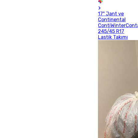
17" Jant ve
Continental
ContiWinterCont
245/45 R17
Lastik Takımı