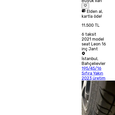
Büyük İlan
Elden al,
kartla öde!
11.500 TL
6
taksit
2021 model
seat Leon 16
inç Jant
İstanbul
,
Bahçelievler
195/45/16
Sıfıra Yakın
2023 üretim