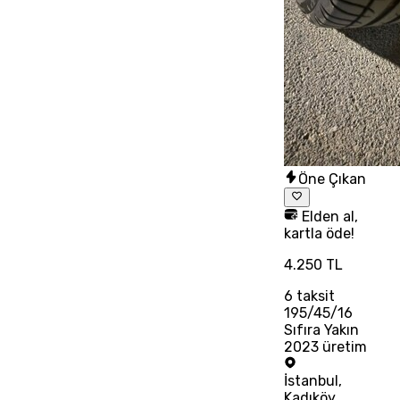
Öne Çıkan
Elden al,
kartla öde!
4.250 TL
6
taksit
195/45/16
Sıfıra Yakın
2023 üretim
İstanbul
,
Kadıköy