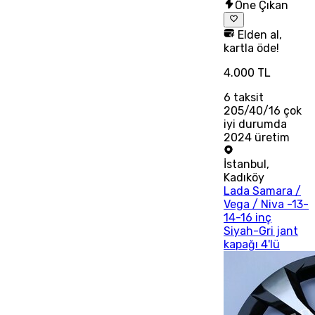
Öne Çıkan
Elden al,
kartla öde!
4.000 TL
6
taksit
205/40/16 çok
iyi durumda
2024 üretim
İstanbul
,
Kadıköy
Lada Samara /
Vega / Niva -13-
14-16 inç
Siyah-Gri jant
kapağı 4'lü