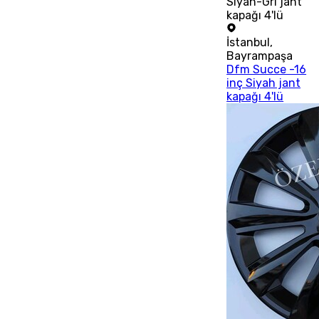
Siyah-Gri jant
kapağı 4'lü
İstanbul
,
Bayrampaşa
Dfm Succe -16
inç Siyah jant
kapağı 4'lü