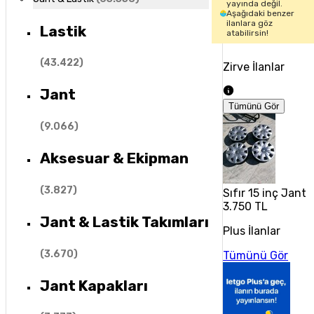
yayında değil.
Aşağıdaki benzer
ilanlara göz
Lastik
atabilirsin!
(
43.422
)
Zirve İlanlar
Jant
Tümünü Gör
(
9.066
)
Aksesuar & Ekipman
(
3.827
)
Sıfır 15 inç Jant
3.750 TL
Jant & Lastik Takımları
Plus İlanlar
(
3.670
)
Tümünü Gör
Jant Kapakları