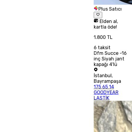
Plus Satıcı
Elden al,
kartla öde!
1.800 TL
6
taksit
Dfm Succe -16
inç Siyah jant
kapağı 4'lü
İstanbul
,
Bayrampaşa
175 65 14
GOODYEAR
LASTİK