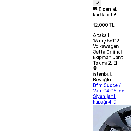
Elden al,
kartla öde!
12.000 TL
6
taksit
16 inç 5x112
Volkswagen
Jetta Orijinal
Ekipman Jant
Takımı 2. El
İstanbul
,
Beyoğlu
Dfm Succe /
Van -14-16 inç
Siyah jant
kapağı 4'lü