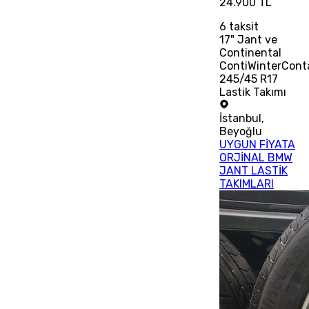
24.900 TL
6
taksit
17" Jant ve
Continental
ContiWinterCont
245/45 R17
Lastik Takımı
İstanbul
,
Beyoğlu
UYGUN FİYATA
ORJİNAL BMW
JANT LASTİK
TAKIMLARI