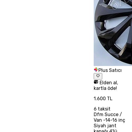
Plus Satıcı
Elden al,
kartla öde!
1.600 TL
6
taksit
Dfm Succe /
Van -14-16 inç
Siyah jant
kapağı 4'lü