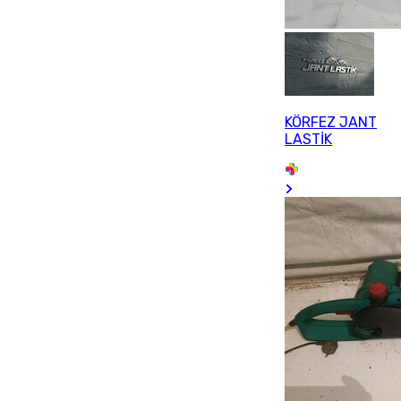
KÖRFEZ JANT
LASTİK