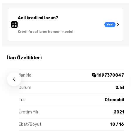
Acil kredi mi lazım?
Yeni
Kredi fırsatlarını hemen incele!
İlan Özellikleri
İlan No
1697370847
Durum
2. El
Tür
Otomobil
Üretim Yılı
2021
Ebat/Boyut
10 / 16