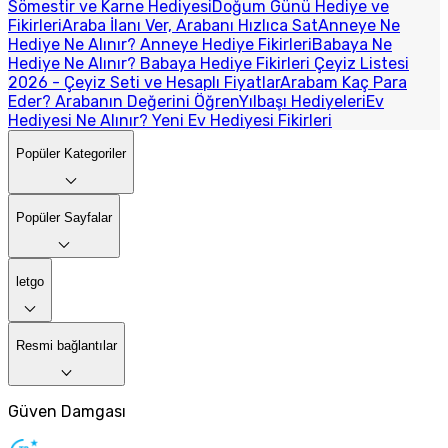
Sömestir ve Karne Hediyesi
Doğum Günü Hediye ve
Fikirleri
Araba İlanı Ver, Arabanı Hızlıca Sat
Anneye Ne
Hediye Ne Alınır? Anneye Hediye Fikirleri
Babaya Ne
Hediye Ne Alınır? Babaya Hediye Fikirleri
Çeyiz Listesi
2026 - Çeyiz Seti ve Hesaplı Fiyatlar
Arabam Kaç Para
Eder? Arabanın Değerini Öğren
Yılbaşı Hediyeleri
Ev
Hediyesi Ne Alınır? Yeni Ev Hediyesi Fikirleri
Popüler Kategoriler
Popüler Sayfalar
letgo
Resmi bağlantılar
Güven Damgası