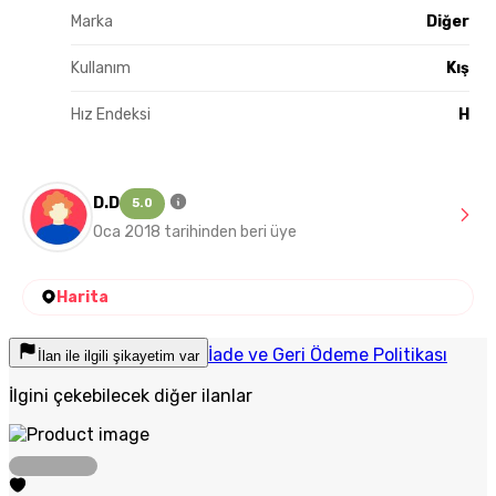
Marka
Diğer
Kullanım
Kış
Hız Endeksi
H
D.D
5.0
Oca 2018 tarihinden beri üye
Harita
İade ve Geri Ödeme Politikası
İlan ile ilgili şikayetim var
İlgini çekebilecek diğer ilanlar