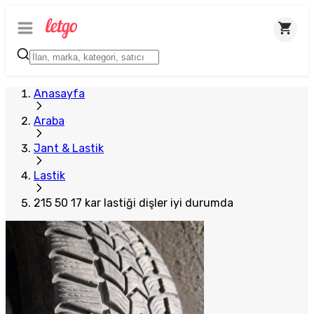
Anasayfa
Araba
Jant & Lastik
Lastik
215 50 17 kar lastiği dişler iyi durumda