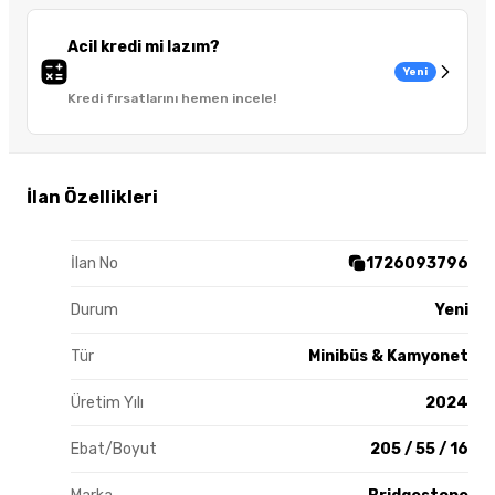
Acil kredi mi lazım?
Yeni
Kredi fırsatlarını hemen incele!
İlan Özellikleri
İlan No
1726093796
Durum
Yeni
Tür
Minibüs & Kamyonet
Üretim Yılı
2024
Ebat/Boyut
205 / 55 / 16