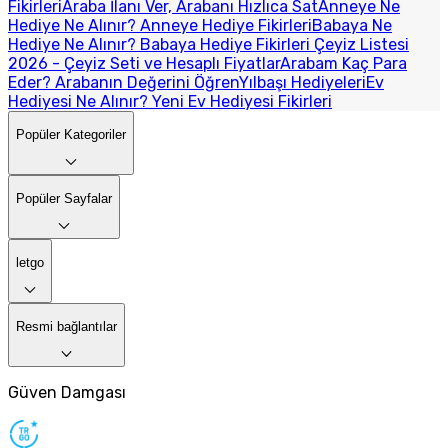
Fikirleri
Araba İlanı Ver, Arabanı Hızlıca Sat
Anneye Ne
Hediye Ne Alınır? Anneye Hediye Fikirleri
Babaya Ne
Hediye Ne Alınır? Babaya Hediye Fikirleri
Çeyiz Listesi
2026 - Çeyiz Seti ve Hesaplı Fiyatlar
Arabam Kaç Para
Eder? Arabanın Değerini Öğren
Yılbaşı Hediyeleri
Ev
Hediyesi Ne Alınır? Yeni Ev Hediyesi Fikirleri
Popüler Kategoriler
Popüler Sayfalar
letgo
Resmi bağlantılar
Güven Damgası