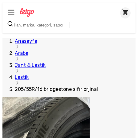
Anasayfa
Araba
Jant & Lastik
Lastik
205/55R/16 brıdgestone sıfır orjinal