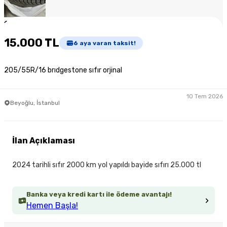
1
/
5
15.000 TL
6
aya varan taksit!
205/55R/16 brıdgestone sıfır orjinal
10 Tem 2026
Beyoğlu, İstanbul
İlan Açıklaması
2024 tarihli sıfır 2000 km yol yapıldı bayide sıfırı 25.000 tl
Banka veya kredi kartı ile ödeme avantajı!
Hemen Başla!