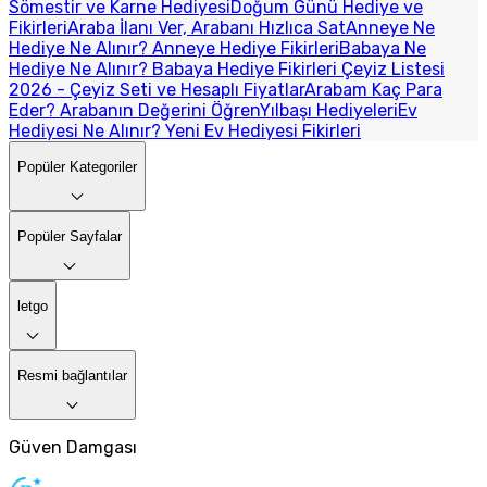
Sömestir ve Karne Hediyesi
Doğum Günü Hediye ve
Fikirleri
Araba İlanı Ver, Arabanı Hızlıca Sat
Anneye Ne
Hediye Ne Alınır? Anneye Hediye Fikirleri
Babaya Ne
Hediye Ne Alınır? Babaya Hediye Fikirleri
Çeyiz Listesi
2026 - Çeyiz Seti ve Hesaplı Fiyatlar
Arabam Kaç Para
Eder? Arabanın Değerini Öğren
Yılbaşı Hediyeleri
Ev
Hediyesi Ne Alınır? Yeni Ev Hediyesi Fikirleri
Popüler Kategoriler
Popüler Sayfalar
letgo
Resmi bağlantılar
Güven Damgası