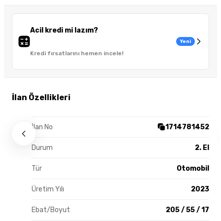
Acil kredi mi lazım?
Yeni
Kredi fırsatlarını hemen incele!
İlan Özellikleri
İlan No
1714781452
Durum
2. El
Tür
Otomobil
Üretim Yılı
2023
Ebat/Boyut
205 / 55 / 17