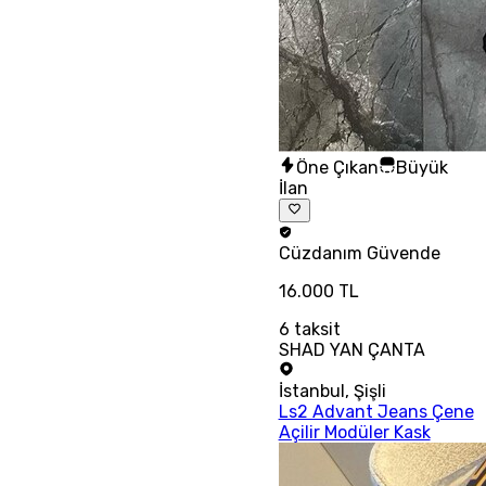
Öne Çıkan
Büyük
İlan
Cüzdanım
Güvende
16.000 TL
6
taksit
SHAD YAN ÇANTA
İstanbul
,
Şişli
Ls2 Advant Jeans Çene
Açilir Modüler Kask