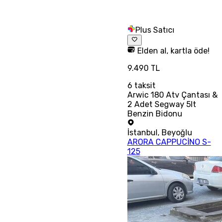
Plus Satıcı
Elden al, kartla öde!
9.490 TL
6
taksit
Arwic 180 Atv Çantası &
2 Adet Segway 5lt
Benzin Bidonu
İstanbul
,
Beyoğlu
ARORA CAPPUCİNO S-
125