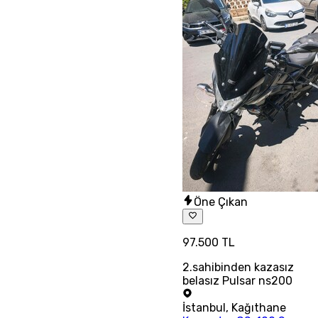
Öne Çıkan
97.500 TL
2.sahibinden kazasız
belasız Pulsar ns200
İstanbul
,
Kağıthane