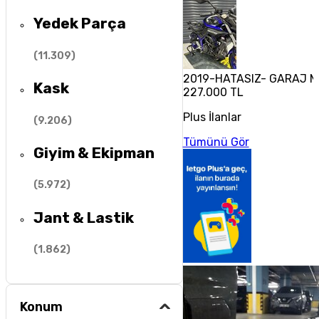
Yedek Parça
(
11.309
)
2019-HATASIZ- GARAJ 
Kask
227.000 TL
Plus İlanlar
(
9.206
)
Tümünü Gör
Giyim & Ekipman
(
5.972
)
Jant & Lastik
(
1.862
)
Konum