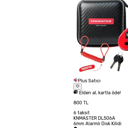
Plus Satıcı
Elden al, kartla öde!
800 TL
6
taksit
KNMASTER DL506A
6mm Alarmlı Disk Kilidi