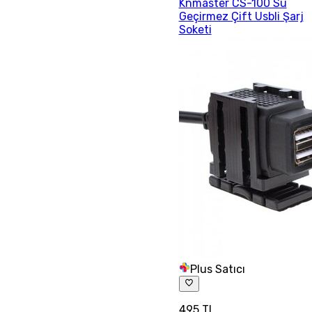
Knmaster CS-100 Su
Geçirmez Çift Usbli Şarj
Soketi
Plus Satıcı
495 TL