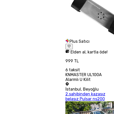
Plus Satıcı
Elden al, kartla öde!
999 TL
6
taksit
KNMASTER UL100A
Alarmlı U Kilit
İstanbul
,
Beyoğlu
2.sahibinden kazasız
belasız Pulsar ns200