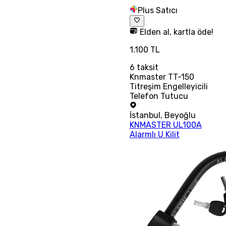
Plus Satıcı
Elden al, kartla öde!
1.100 TL
6
taksit
Knmaster TT-150
Titreşim Engelleyicili
Telefon Tutucu
İstanbul
,
Beyoğlu
KNMASTER UL100A
Alarmlı U Kilit