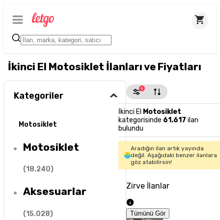
İkinci El Motosiklet İlanları ve Fiyatları
1
Kategoriler
İkinci El
Motosiklet
kategorisinde
61.617
ilan
Motosiklet
bulundu
Motosiklet
Aradığın ilan artık yayında
değil. Aşağıdaki benzer ilanlara
göz atabilirsin!
(
18.240
)
Zirve İlanlar
Aksesuarlar
(
15.028
)
Tümünü Gör