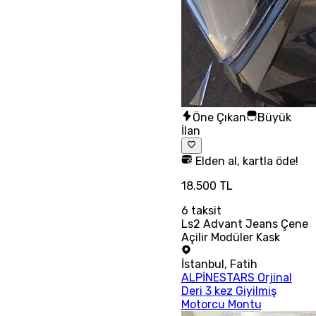
Öne Çıkan
Büyük
İlan
Elden al, kartla öde!
18.500 TL
6
taksit
Ls2 Advant Jeans Çene
Açilir Modüler Kask
İstanbul
,
Fatih
ALPİNESTARS Orjinal
Deri 3 kez Giyilmiş
Motorcu Montu