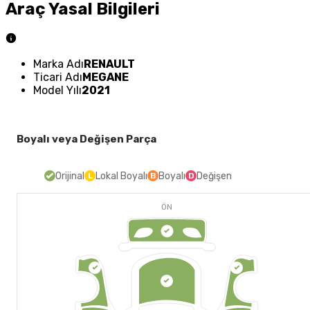
Araç Yasal Bilgileri
Marka Adı
RENAULT
Ticari Adı
MEGANE
Model Yılı
2021
Boyalı veya Değişen Parça
Orijinal
Lokal Boyalı
Boyalı
Değişen
L
B
D
ÖN