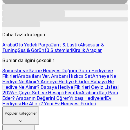
Daha fazla kategori
Araba
Oto Yedek Parça
Jant & Lastik
Aksesuar &
Tuning
Ses & Görüntü Sistemleri
Kiralık Araçlar
Bunlar da ilgini çekebilir
Sömestir ve Karne Hediyesi
Doğum Günü Hediye ve
Fikirleri
Araba İlanı Ver, Arabanı Hızlıca Sat
Anneye Ne
Hediye Ne Alınır? Anneye Hediye Fikirleri
Babaya Ne
Hediye Ne Alınır? Babaya Hediye Fikirleri
Çeyiz Listesi
2026 - Çeyiz Seti ve Hesaplı Fiyatlar
Arabam Kaç Para
Eder? Arabanın Değerini Öğren
Yılbaşı Hediyeleri
Ev
Hediyesi Ne Alınır? Yeni Ev Hediyesi Fikirleri
Popüler Kategoriler