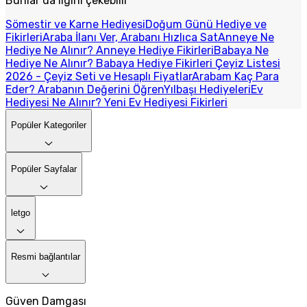
Bunlar da ilgini çekebilir
Sömestir ve Karne Hediyesi
Doğum Günü Hediye ve
Fikirleri
Araba İlanı Ver, Arabanı Hızlıca Sat
Anneye Ne
Hediye Ne Alınır? Anneye Hediye Fikirleri
Babaya Ne
Hediye Ne Alınır? Babaya Hediye Fikirleri
Çeyiz Listesi
2026 - Çeyiz Seti ve Hesaplı Fiyatlar
Arabam Kaç Para
Eder? Arabanın Değerini Öğren
Yılbaşı Hediyeleri
Ev
Hediyesi Ne Alınır? Yeni Ev Hediyesi Fikirleri
Popüler Kategoriler
Popüler Sayfalar
letgo
Resmi bağlantılar
Güven Damgası