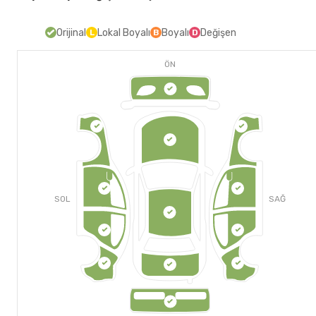
Orijinal
Lokal Boyalı
Boyalı
Değişen
L
B
D
ÖN
SOL
SAĞ