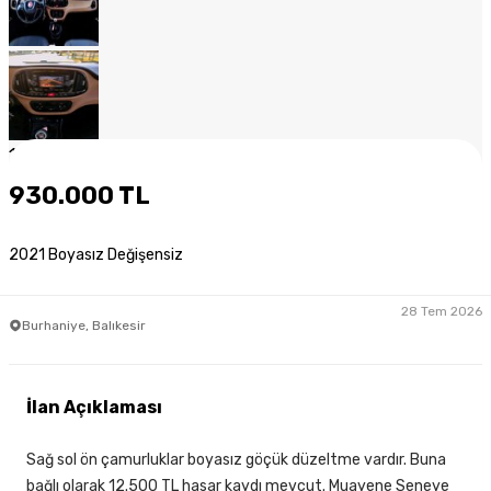
1
/
12
930.000 TL
2021 Boyasız Değişensiz
28 Tem 2026
Burhaniye, Balıkesir
İlan Açıklaması
Sağ sol ön çamurluklar boyasız göçük düzeltme vardır. Buna
bağlı olarak 12.500 TL hasar kaydı mevcut. Muayene Seneye