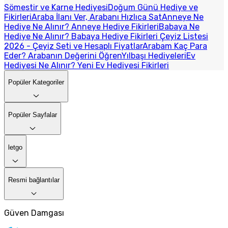
Sömestir ve Karne Hediyesi
Doğum Günü Hediye ve
Fikirleri
Araba İlanı Ver, Arabanı Hızlıca Sat
Anneye Ne
Hediye Ne Alınır? Anneye Hediye Fikirleri
Babaya Ne
Hediye Ne Alınır? Babaya Hediye Fikirleri
Çeyiz Listesi
2026 - Çeyiz Seti ve Hesaplı Fiyatlar
Arabam Kaç Para
Eder? Arabanın Değerini Öğren
Yılbaşı Hediyeleri
Ev
Hediyesi Ne Alınır? Yeni Ev Hediyesi Fikirleri
Popüler Kategoriler
Popüler Sayfalar
letgo
Resmi bağlantılar
Güven Damgası