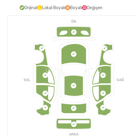
Orijinal
Lokal Boyalı
Boyalı
Değişen
L
B
D
ÖN
SOL
SAĞ
ARKA