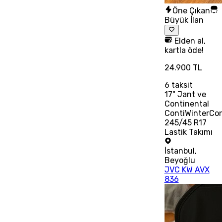
Öne Çıkan
Büyük İlan
Elden al,
kartla öde!
24.900 TL
6
taksit
17" Jant ve
Continental
ContiWinterCo
245/45 R17
Lastik Takımı
İstanbul
,
Beyoğlu
JVC KW AVX
836