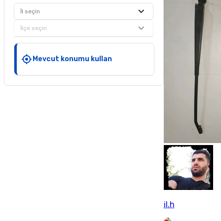
İl seçin
İlçe seçin
Mevcut konumu kullan
il.h