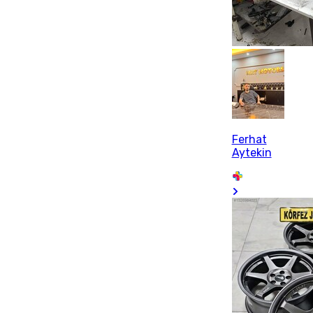
Ferhat
Aytekin