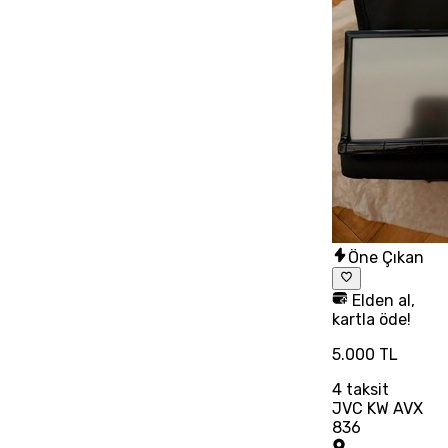
Öne Çıkan
Elden al,
kartla öde!
5.000 TL
4
taksit
JVC KW AVX
836