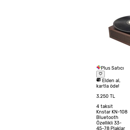
Plus Satıcı
Elden al,
kartla öde!
3.250 TL
4
taksit
Knstar KN-108
Bluetooth
Özellikli 33-
45-78 Plaklar