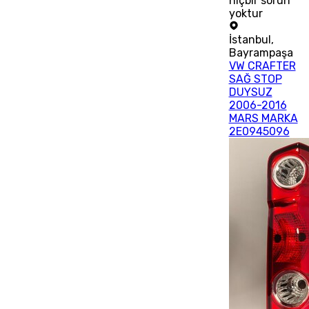
hiçbir sorun
yoktur
İstanbul
,
Bayrampaşa
VW CRAFTER
SAĞ STOP
DUYSUZ
2006-2016
MARS MARKA
2E0945096