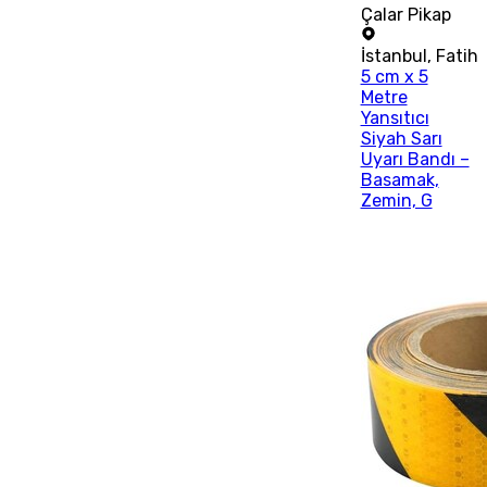
Çalar Pikap
İstanbul
,
Fatih
5 cm x 5
Metre
Yansıtıcı
Siyah Sarı
Uyarı Bandı –
Basamak,
Zemin, G