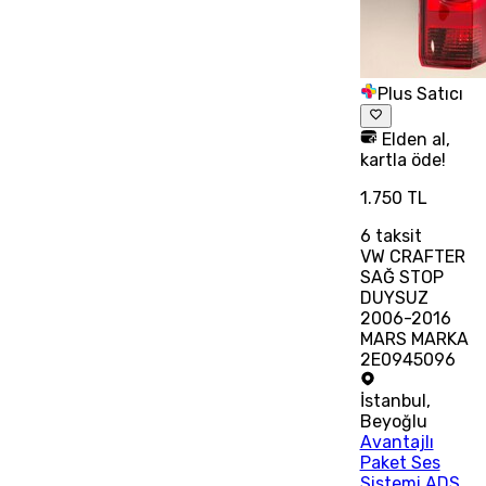
Plus Satıcı
Elden al,
kartla öde!
1.750 TL
6
taksit
VW CRAFTER
SAĞ STOP
DUYSUZ
2006-2016
MARS MARKA
2E0945096
İstanbul
,
Beyoğlu
Avantajlı
Paket Ses
Sistemi ADS