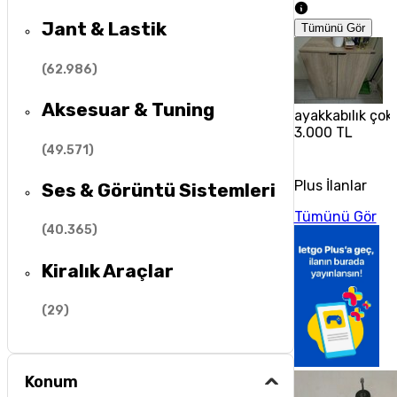
Jant & Lastik
Tümünü Gör
(
62.986
)
Aksesuar & Tuning
ayakkabılık çok 
3.000 TL
(
49.571
)
Plus İlanlar
Ses & Görüntü Sistemleri
Tümünü Gör
(
40.365
)
Kiralık Araçlar
(
29
)
Konum