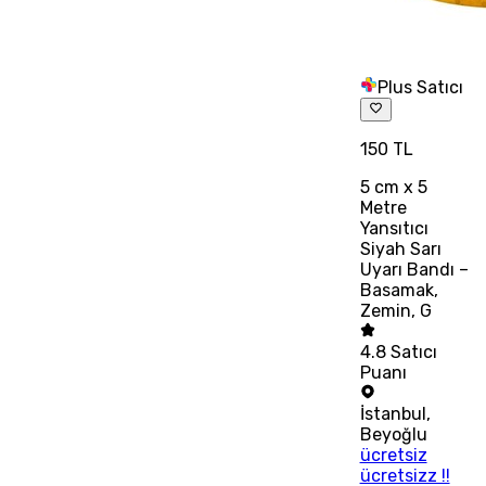
Plus Satıcı
150 TL
5 cm x 5
Metre
Yansıtıcı
Siyah Sarı
Uyarı Bandı –
Basamak,
Zemin, G
4.8
Satıcı
Puanı
İstanbul
,
Beyoğlu
ücretsiz
ücretsizz !!