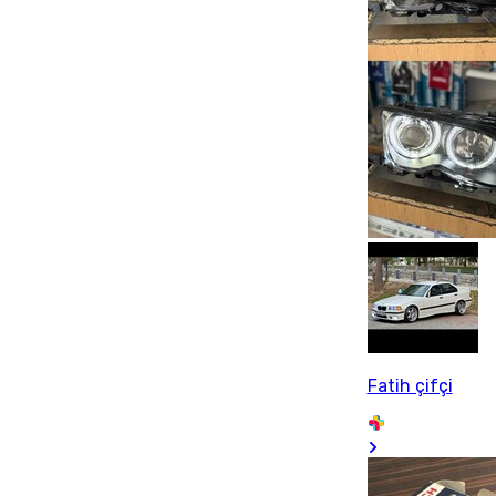
Fatih çifçi