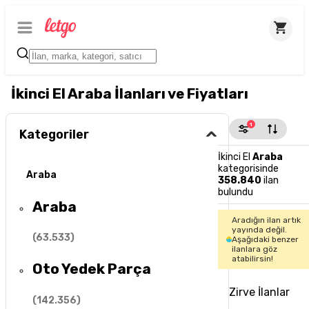
İkinci El Araba İlanları ve Fiyatları
1
Kategoriler
İkinci El
Araba
kategorisinde
Araba
358.840
ilan
bulundu
Araba
Aradığın ilan artık
yayında değil.
(
63.533
)
Aşağıdaki benzer
ilanlara göz
atabilirsin!
Oto Yedek Parça
Zirve İlanlar
(
142.356
)