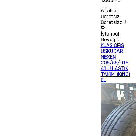
1.000 TL
6
taksit
ücretsiz
ücretsizz !!
İstanbul
,
Beyoğlu
KLAS OFİS
ÜSKÜDAR
NEXEN
205/55/R16
4'LÜ LASTİK
TAKIMI İKİNCİ
EL