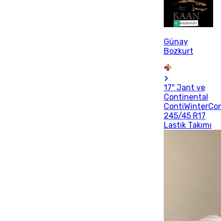
Günay
Bozkurt
17" Jant ve
Continental
ContiWinterCo
245/45 R17
Lastik Takımı