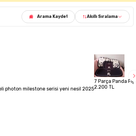
Arama Kaydet
Akıllı Sıralama
7 Parça Panda Figü
2.200 TL
eli photon milestone serisi yeni nesil 2025