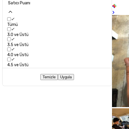
Satıcı Puanı
Tümü
3.0 ve Üstü
3.5 ve Üstü
4.0 ve Üstü
4.5 ve Üstü
Temizle
Uygula