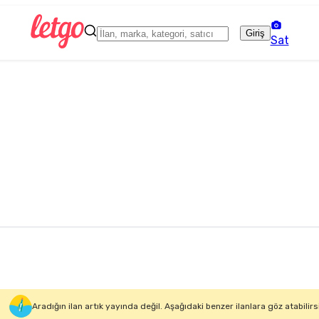
Giriş
Sat
Aradığın ilan artık yayında değil. Aşağıdaki benzer ilanlara göz atabilirs