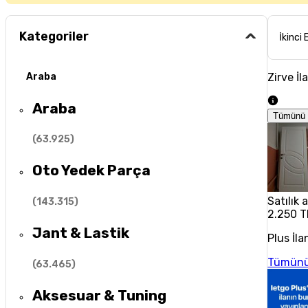
Kategoriler
İkinci 
Zirve İl
Araba
Araba
Tümünü 
(
63.925
)
Oto Yedek Parça
Satılık
(
143.315
)
2.250 T
Jant & Lastik
Plus İla
Tümünü
(
63.465
)
Aksesuar & Tuning