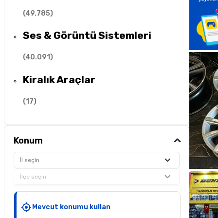
(
49.785
)
Ses & Görüntü Sistemleri
(
40.091
)
Kiralık Araçlar
(
17
)
Konum
İl seçin
İlçe seçin
Mevcut konumu kullan