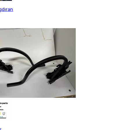
gdıran
k