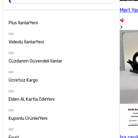
Mert Ya
Plus İlanlar
Yeni
Videolu İlanlar
Yeni
Cüzdanım Güvendeli İlanlar
Ücretsiz Kargo
Elden Al, Kartla Öde
Yeni
Kuponlu Ürünler
Yeni
İsa çevi
Fiyat