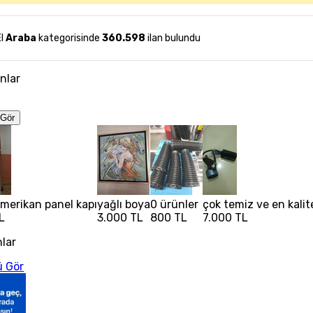
El
Araba
kategorisinde
360.598
ilan bulundu
anlar
Gör
 amerikan panel kapı
yağlı boya
0 ürünler
çok temiz ve en kalit
L
3.000 TL
800 TL
7.000 TL
nlar
 Gör