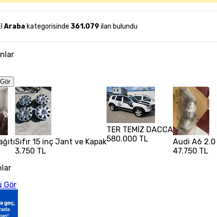
El
Araba
kategorisinde
361.079
ilan bulundu
anlar
Gör
TER TEMİZ DACCA
580.000 TL
ağıtı
Sıfır 15 inç Jant ve Kapak
Audi A6 2.0 
3.750 TL
47.750 TL
nlar
 Gör