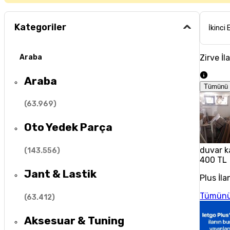
Kategoriler
İkinci 
Zirve İl
Araba
Araba
Tümünü 
(
63.969
)
Oto Yedek Parça
duvar k
(
143.556
)
400 TL
Jant & Lastik
Plus İla
Tümünü
(
63.412
)
Aksesuar & Tuning