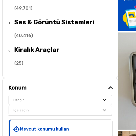
(
49.701
)
Ses & Görüntü Sistemleri
(
40.416
)
Kiralık Araçlar
(
25
)
Konum
İl seçin
İlçe seçin
Mevcut konumu kullan