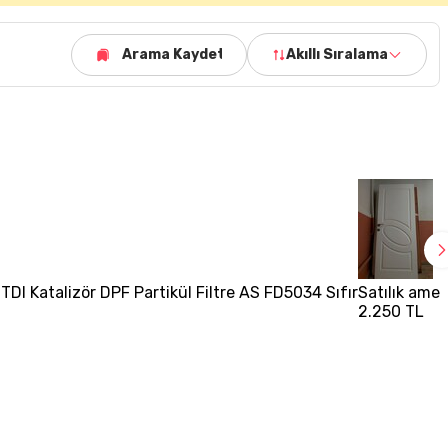
Arama Kaydet
Akıllı Sıralama
TDI Katalizör DPF Partikül Filtre AS FD5034 Sıfır
Satılık amer
2.250 TL