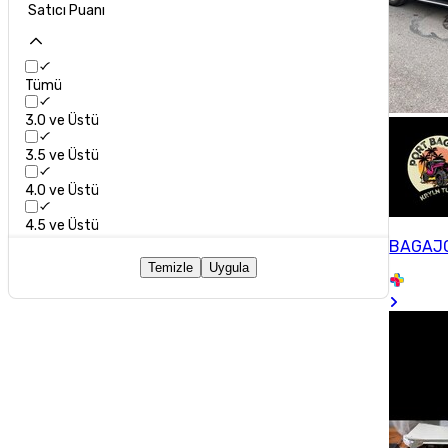
Satıcı Puanı
Tümü
3.0 ve Üstü
3.5 ve Üstü
4.0 ve Üstü
4.5 ve Üstü
BAGAJ
Temizle
Uygula