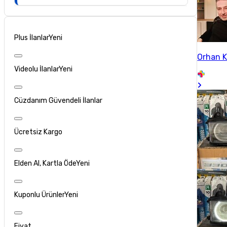
Plus İlanlar
Yeni
Orhan 
Videolu İlanlar
Yeni
Cüzdanım Güvendeli İlanlar
Ücretsiz Kargo
Elden Al, Kartla Öde
Yeni
Kuponlu Ürünler
Yeni
Fiyat