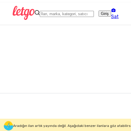
Giriş
Sat
Aradığın ilan artık yayında değil. Aşağıdaki benzer ilanlara göz atabilirs