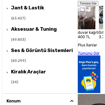
Tümünü Gör
Jant & Lastik
(
63.427
)
Aksesuar & Tuning
duvar kağıtı
Sıf
400 TL
3.7
(
49.803
)
Plus İlanlar
Ses & Görüntü Sistemleri
Tümünü Gör
(
40.299
)
Kiralık Araçlar
(
24
)
Konum