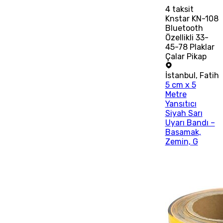
4
taksit
Knstar KN-108
Bluetooth
Özellikli 33-
45-78 Plaklar
Çalar Pikap
İstanbul
,
Fatih
5 cm x 5
Metre
Yansıtıcı
Siyah Sarı
Uyarı Bandı –
Basamak,
Zemin, G