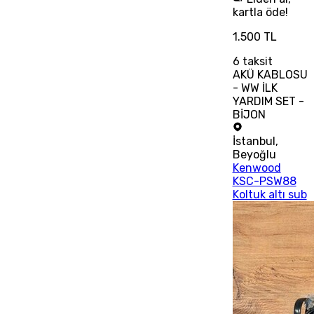
kartla öde!
1.500 TL
6
taksit
AKÜ KABLOSU
- WW İLK
YARDIM SET -
BİJON
İstanbul
,
Beyoğlu
Kenwood
KSC-PSW88
Koltuk altı sub