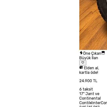
Öne Çıkan
Büyük İlan
Elden al,
kartla öde!
24.900 TL
6
taksit
17" Jant ve
Continental
ContiWinterCo