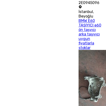
2E0945096
İstanbul
,
Beyoğlu
BMW E60
TAŞIYICI e60
ön taşyıcı
arka taşıyıcı
uygun
fiyatlarla
stoklar