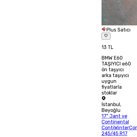
Plus Satıcı
13 TL
BMW E60
TAŞIYICI e60
ön taşyıcı
arka taşıyıcı
uygun
fiyatlarla
stoklar
İstanbul
,
Beyoğlu
17" Jant ve
Continental
ContiWinterCo
245/45 R17