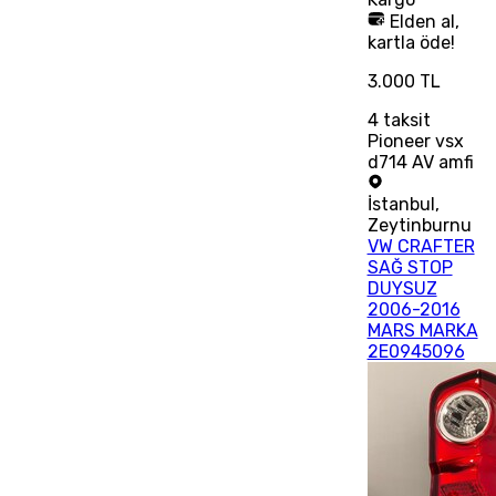
Elden al,
kartla öde!
3.000 TL
4
taksit
Pioneer vsx
d714 AV amfi
İstanbul
,
Zeytinburnu
VW CRAFTER
SAĞ STOP
DUYSUZ
2006-2016
MARS MARKA
2E0945096