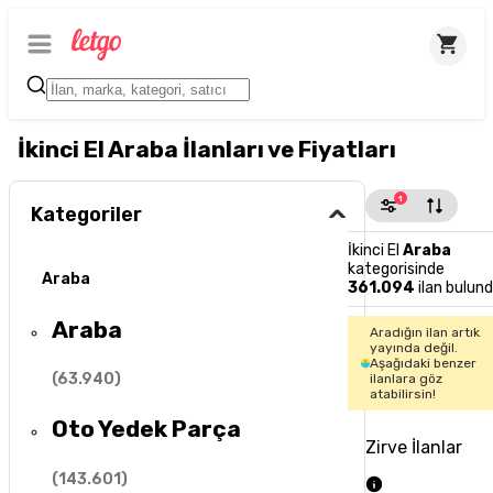
İkinci El Araba İlanları ve Fiyatları
1
Kategoriler
İkinci El
Araba
kategorisinde
Araba
361.094
ilan bulun
Araba
Aradığın ilan artık
yayında değil.
Aşağıdaki benzer
(
63.940
)
ilanlara göz
atabilirsin!
Oto Yedek Parça
Zirve İlanlar
(
143.601
)