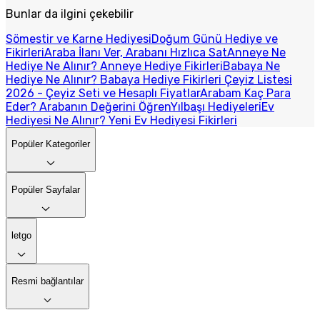
Bunlar da ilgini çekebilir
Sömestir ve Karne Hediyesi
Doğum Günü Hediye ve
Fikirleri
Araba İlanı Ver, Arabanı Hızlıca Sat
Anneye Ne
Hediye Ne Alınır? Anneye Hediye Fikirleri
Babaya Ne
Hediye Ne Alınır? Babaya Hediye Fikirleri
Çeyiz Listesi
2026 - Çeyiz Seti ve Hesaplı Fiyatlar
Arabam Kaç Para
Eder? Arabanın Değerini Öğren
Yılbaşı Hediyeleri
Ev
Hediyesi Ne Alınır? Yeni Ev Hediyesi Fikirleri
Popüler Kategoriler
Popüler Sayfalar
letgo
Resmi bağlantılar