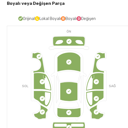
Boyalı veya Değişen Parça
Orijinal
Lokal Boyalı
Boyalı
Değişen
L
B
D
ÖN
SOL
SAĞ