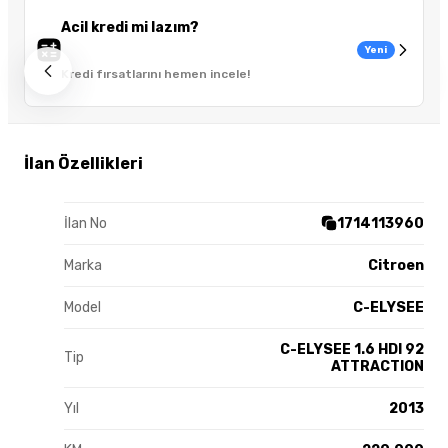
Acil kredi mi lazım?
Yeni
Kredi fırsatlarını hemen incele!
İlan Özellikleri
İlan No
1714113960
Marka
Citroen
Model
C-ELYSEE
C-ELYSEE 1.6 HDI 92
Tip
ATTRACTION
Yıl
2013