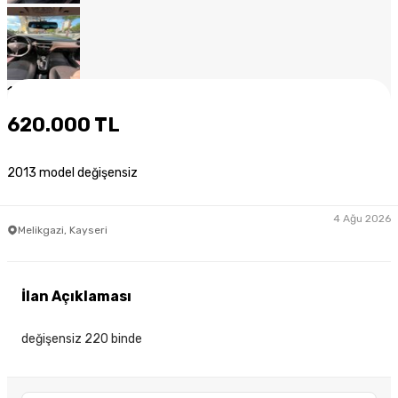
1
/
10
620.000 TL
2013 model değişensiz
4 Ağu 2026
Melikgazi, Kayseri
İlan Açıklaması
değişensiz 220 binde