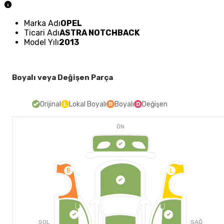
Marka Adı
OPEL
Ticari Adı
ASTRA NOTCHBACK
Model Yılı
2013
Boyalı veya Değişen Parça
Orijinal
Lokal Boyalı
Boyalı
Değişen
L
B
D
ÖN
B
L
SOL
SAĞ