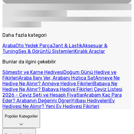
Daha fazla kategori
Araba
Oto Yedek Parça
Jant & Lastik
Aksesuar &
Tuning
Ses & Görüntü Sistemleri
Kiralık Araçlar
Bunlar da ilgini çekebilir
Sömestir ve Karne Hediyesi
Doğum Günü Hediye ve
Fikirleri
Araba İlanı Ver, Arabanı Hızlıca Sat
Anneye Ne
Hediye Ne Alınır? Anneye Hediye Fikirleri
Babaya Ne
Hediye Ne Alınır? Babaya Hediye Fikirleri
Çeyiz Listesi
2026 - Çeyiz Seti ve Hesaplı Fiyatlar
Arabam Kaç Para
Eder? Arabanın Değerini Öğren
Yılbaşı Hediyeleri
Ev
Hediyesi Ne Alınır? Yeni Ev Hediyesi Fikirleri
Popüler Kategoriler