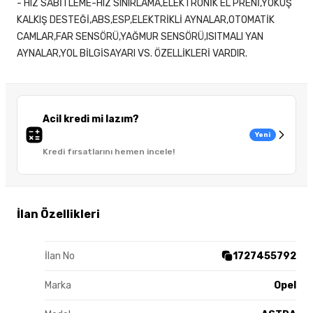
- HIZ SABİTLEME-HIZ SINIRLAMA,ELEKTRONİK EL PRENİ,YOKUŞ
KALKIŞ DESTEĞİ,ABS,ESP,ELEKTRİKLİ AYNALAR,OTOMATİK
CAMLAR,FAR SENSÖRÜ,YAĞMUR SENSÖRÜ,ISITMALI YAN
AYNALAR,YOL BİLGİSAYARI VS. ÖZELLİKLERİ VARDIR.
Acil kredi mi lazım?
Yeni
Kredi fırsatlarını hemen incele!
İlan Özellikleri
İlan No
1727455792
Marka
Opel