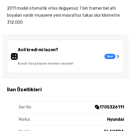
2011 model otomatik vites değişensiz 7 bin tramer bel altı
boyaları vardır muayene yeni masrafsız takas olur kilometre
312.000
Acil kredi mi lazım?
Yeni
Kredi fırsatlarını hemen incele!
İlan Özellikleri
İlan No
1705326111
Marka
Hyundai