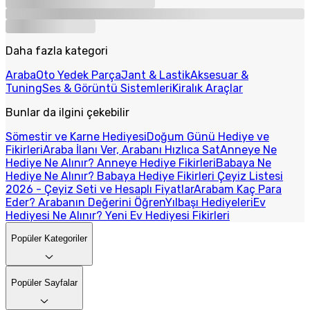
Daha fazla kategori
Araba
Oto Yedek Parça
Jant & Lastik
Aksesuar &
Tuning
Ses & Görüntü Sistemleri
Kiralık Araçlar
Bunlar da ilgini çekebilir
Sömestir ve Karne Hediyesi
Doğum Günü Hediye ve
Fikirleri
Araba İlanı Ver, Arabanı Hızlıca Sat
Anneye Ne
Hediye Ne Alınır? Anneye Hediye Fikirleri
Babaya Ne
Hediye Ne Alınır? Babaya Hediye Fikirleri
Çeyiz Listesi
2026 - Çeyiz Seti ve Hesaplı Fiyatlar
Arabam Kaç Para
Eder? Arabanın Değerini Öğren
Yılbaşı Hediyeleri
Ev
Hediyesi Ne Alınır? Yeni Ev Hediyesi Fikirleri
Popüler Kategoriler
Popüler Sayfalar