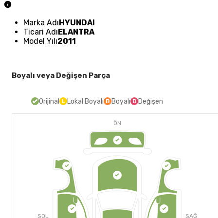
Marka Adı
HYUNDAI
Ticari Adı
ELANTRA
Model Yılı
2011
Boyalı veya Değişen Parça
Orijinal
Lokal Boyalı
Boyalı
Değişen
L
B
D
ÖN
SOL
SAĞ