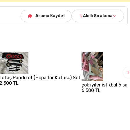
Arama Kaydet
Akıllı Sıralama
Tofaş Pandizot (Hoparlör Kutusu) Seti
2.500 TL
çok ıyıler istıkbal 6 s
6.500 TL