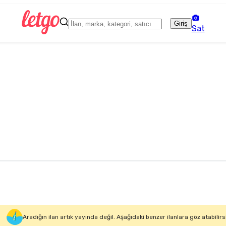
Giriş
Sat
Aradığın ilan artık yayında değil. Aşağıdaki benzer ilanlara göz atabilirs