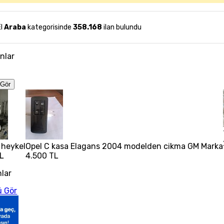
El
Araba
kategorisinde
358.168
ilan bulundu
anlar
Gör
 heykel
Opel C kasa Elagans 2004 modelden cikma GM Marka
L
4.500 TL
nlar
 Gör