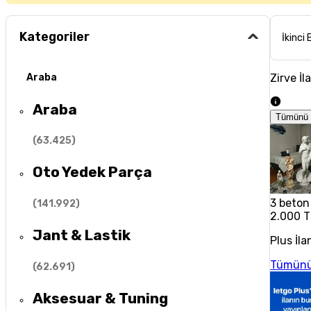
Kategoriler
İkinci 
Zirve İl
Araba
Araba
Tümünü 
(
63.425
)
Oto Yedek Parça
3 beton
(
141.992
)
2.000 T
Jant & Lastik
Plus İla
Tümünü
(
62.691
)
Aksesuar & Tuning