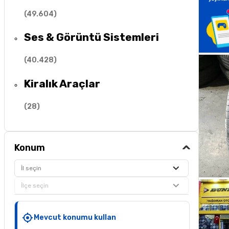
(
49.604
)
Ses & Görüntü Sistemleri
(
40.428
)
Kiralık Araçlar
(
28
)
Konum
İl seçin
İlçe seçin
Mevcut konumu kullan