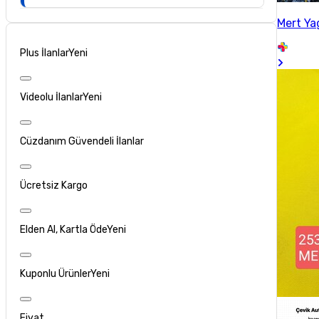
Mert Ya
Plus İlanlar
Yeni
Videolu İlanlar
Yeni
Cüzdanım Güvendeli İlanlar
Ücretsiz Kargo
Elden Al, Kartla Öde
Yeni
Kuponlu Ürünler
Yeni
Fiyat