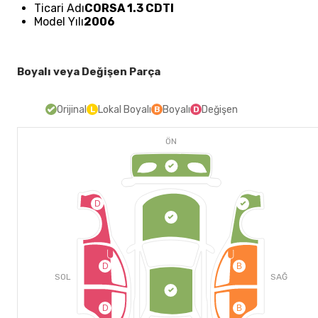
Ticari Adı
CORSA 1.3 CDTI
Model Yılı
2006
Boyalı veya Değişen Parça
Orijinal
Lokal Boyalı
Boyalı
Değişen
L
B
D
ÖN
D
D
B
SOL
SAĞ
D
B