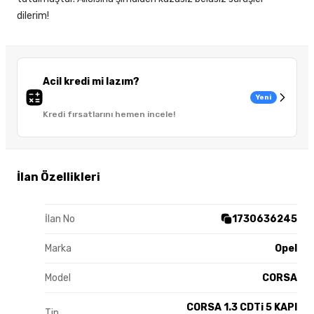
dilerim!
Acil kredi mi lazım?
Yeni
Kredi fırsatlarını hemen incele!
İlan Özellikleri
İlan No
1730636245
Marka
Opel
Model
CORSA
CORSA 1.3 CDTi 5 KAPI
Tip