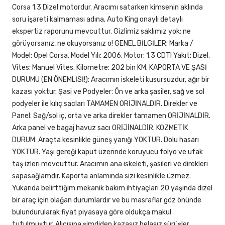
Corsa 1.3 Dizel motordur. Aracımı satarken kimsenin aklında
soru işareti kalmaması adına, Auto King onaylı detaylı
ekspertiz raporunu mevcuttur. Gizlimiz saklımız yok; ne
görüyorsanız, ne okuyorsanız o! GENEL BİLGİLER: Marka /
Model: Opel Corsa. Model Yılı: 2006. Motor: 1.3 CDTI Yakıt: Dizel.
Vites: Manuel Vites. Kilometre: 202 bin KM. KAPORTA VE ŞASİ
DURUMU (EN ÖNEMLİSİ!): Aracımın iskeleti kusursuzdur, ağır bir
kazası yoktur. Şasi ve Podyeler: Ön ve arka şasiler, sağ ve sol
podyeler ile kılıç sacları TAMAMEN ORİJİNALDİR. Direkler ve
Panel: Sağ/sol iç, orta ve arka direkler tamamen ORİJİNALDİR.
Arka panel ve bagaj havuz sacı ORİJİNALDİR. KOZMETİK
DURUM: Araçta kesinlikle güneş yanığı YOKTUR. Dolu hasarı
YOKTUR. Yaşı gereği kaput üzerinde koruyucu folyo ve ufak
taş izleri mevcuttur. Aracımın ana iskeleti, şasileri ve direkleri
sapasağlamdır. Kaporta anlamında sizi kesinlikle üzmez.
Yukarıda belirttiğim mekanik bakım ihtiyaçları 20 yaşında dizel
bir araç için olağan durumlardır ve bu masraflar göz önünde
bulundurularak fiyat piyasaya göre oldukça makul
tutulmuştur. Alıcısına şimdiden kazasız belasız sürüşler