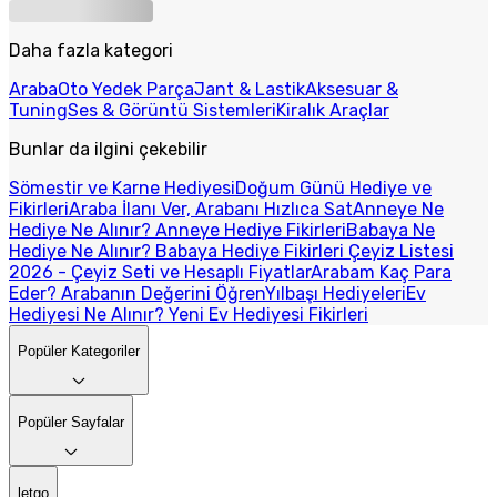
Daha fazla kategori
Araba
Oto Yedek Parça
Jant & Lastik
Aksesuar &
Tuning
Ses & Görüntü Sistemleri
Kiralık Araçlar
Bunlar da ilgini çekebilir
Sömestir ve Karne Hediyesi
Doğum Günü Hediye ve
Fikirleri
Araba İlanı Ver, Arabanı Hızlıca Sat
Anneye Ne
Hediye Ne Alınır? Anneye Hediye Fikirleri
Babaya Ne
Hediye Ne Alınır? Babaya Hediye Fikirleri
Çeyiz Listesi
2026 - Çeyiz Seti ve Hesaplı Fiyatlar
Arabam Kaç Para
Eder? Arabanın Değerini Öğren
Yılbaşı Hediyeleri
Ev
Hediyesi Ne Alınır? Yeni Ev Hediyesi Fikirleri
Popüler Kategoriler
Popüler Sayfalar
letgo