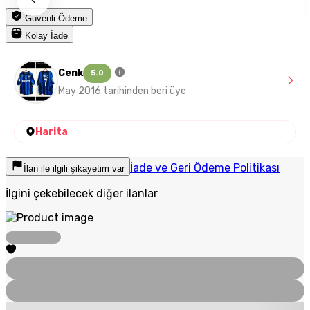
Güvenli Ödeme
Kolay İade
Cenk
5.0
May 2016 tarihinden beri üye
Harita
İade ve Geri Ödeme Politikası
İlan ile ilgili şikayetim var
İlgini çekebilecek diğer ilanlar