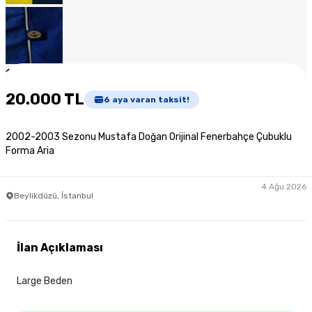
1
/
5
20.000 TL
6
aya varan taksit!
2002-2003 Sezonu Mustafa Doğan Orijinal Fenerbahçe Çubuklu
Forma Aria
4 Ağu 2026
Beylikdüzü, İstanbul
İlan Açıklaması
Large Beden