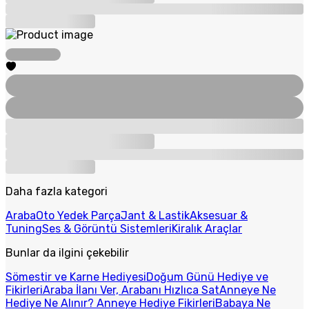
Daha fazla kategori
Araba
Oto Yedek Parça
Jant & Lastik
Aksesuar &
Tuning
Ses & Görüntü Sistemleri
Kiralık Araçlar
Bunlar da ilgini çekebilir
Sömestir ve Karne Hediyesi
Doğum Günü Hediye ve
Fikirleri
Araba İlanı Ver, Arabanı Hızlıca Sat
Anneye Ne
Hediye Ne Alınır? Anneye Hediye Fikirleri
Babaya Ne