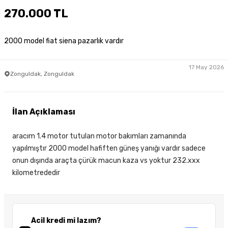
270.000 TL
2000 model fiat siena pazarlık vardır
17 May 2026
Zonguldak, Zonguldak
İlan Açıklaması
aracım 1.4 motor tutulan motor bakımları zamanında
yapılmıştır 2000 model hafiften güneş yanığı vardır sadece
onun dışında araçta çürük macun kaza vs yoktur 232.xxx
kilometrededir
Acil kredi mi lazım?