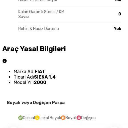
Kalan Garanti Süresi / KM
0
Sayısı
Rehin & Haciz Durumu
Yok
Araç Yasal Bilgileri
Marka Adı
FIAT
Ticari Adı
SIENA 1.4
Model Yılı
2000
Boyalı veya Değişen Parça
Orijinal
Lokal Boyalı
Boyalı
Değişen
L
B
D