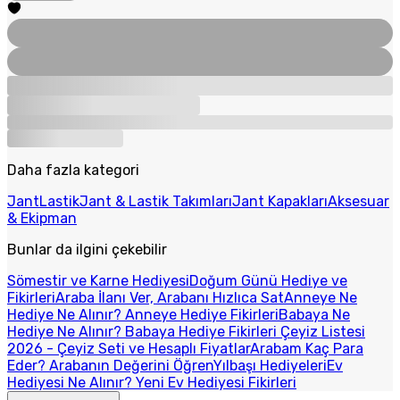
Daha fazla kategori
Jant
Lastik
Jant & Lastik Takımları
Jant Kapakları
Aksesuar
& Ekipman
Bunlar da ilgini çekebilir
Sömestir ve Karne Hediyesi
Doğum Günü Hediye ve
Fikirleri
Araba İlanı Ver, Arabanı Hızlıca Sat
Anneye Ne
Hediye Ne Alınır? Anneye Hediye Fikirleri
Babaya Ne
Hediye Ne Alınır? Babaya Hediye Fikirleri
Çeyiz Listesi
2026 - Çeyiz Seti ve Hesaplı Fiyatlar
Arabam Kaç Para
Eder? Arabanın Değerini Öğren
Yılbaşı Hediyeleri
Ev
Hediyesi Ne Alınır? Yeni Ev Hediyesi Fikirleri