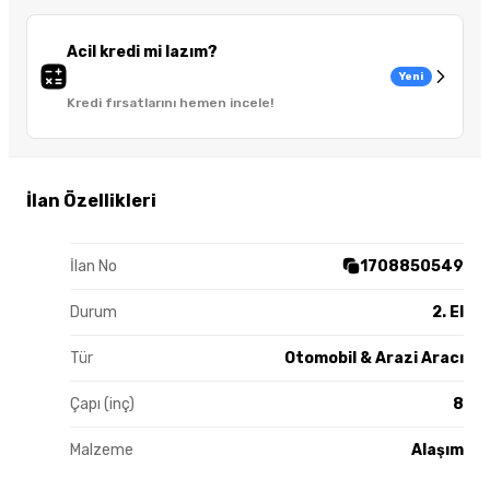
Acil kredi mi lazım?
Yeni
Kredi fırsatlarını hemen incele!
İlan Özellikleri
İlan No
1708850549
Durum
2. El
Tür
Otomobil & Arazi Aracı
Çapı (inç)
8
Malzeme
Alaşım