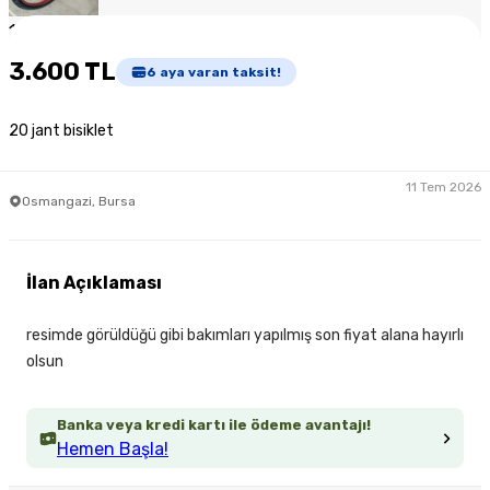
1
/
4
3.600 TL
6
aya varan taksit!
20 jant bisiklet
11 Tem 2026
Osmangazi, Bursa
İlan Açıklaması
resimde görüldüğü gibi bakımları yapılmış son fiyat alana hayırlı
olsun
Banka veya kredi kartı ile ödeme avantajı!
Hemen Başla!