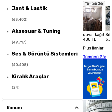
Tümünü Gör
Jant & Lastik
(
63.402
)
Aksesuar & Tuning
duvar kağıtı
Sıf
400 TL
3.7
(
49.717
)
Plus İlanlar
Ses & Görüntü Sistemleri
Tümünü Gör
(
40.408
)
Kiralık Araçlar
(
24
)
Konum