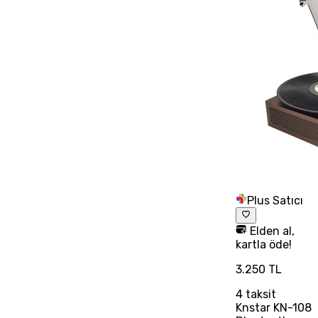
Plus Satıcı
Elden al,
kartla öde!
3.250 TL
4
taksit
Knstar KN-108