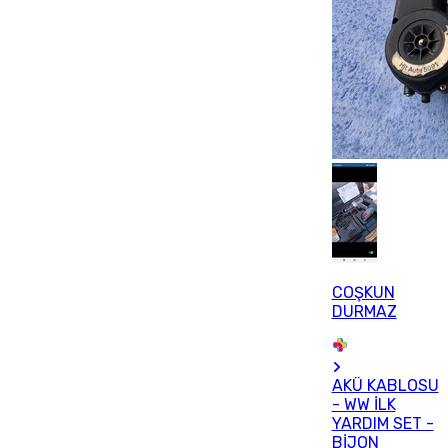
COŞKUN
DURMAZ
AKÜ KABLOSU
- WW İLK
YARDIM SET -
BİJON