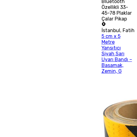
Bluetooth
Özellikli 33-
45-78 Plaklar
Çalar Pikap
İstanbul
,
Fatih
5 cm x 5
Metre
Yansıtıcı
Siyah Sarı
Uyarı Bandı –
Basamak,
Zemin, G