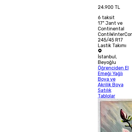
24.900 TL
6
taksit
17" Jant ve
Continental
ContiWinterCo
245/45 R17
Lastik Takımı
İstanbul
,
Beyoğlu
Öğrenciden El
Emeği Yağlı
Boya ve
Akrilik Boya
Satılık
Tablolar