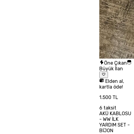
Öne Çıkan
Büyük İlan
Elden al,
kartla öde!
1.500 TL
6
taksit
AKÜ KABLOSU
- WW İLK
YARDIM SET -
BİJON