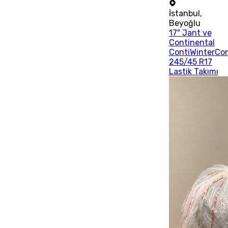
İstanbul
,
Beyoğlu
17" Jant ve
Continental
ContiWinterCo
245/45 R17
Lastik Takımı