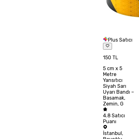
Plus Satıcı
150 TL
5 cm x 5
Metre
Yansıtıcı
Siyah Sarı
Uyarı Bandı –
Basamak,
Zemin, G
4.8
Satıcı
Puanı
İstanbul
,