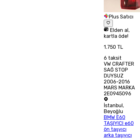
Plus Satıcı
Elden al,
kartla öde!
1.750 TL
6
taksit
VW CRAFTER
SAĞ STOP
DUYSUZ
2006-2016
MARS MARKA
2E0945096
İstanbul
,
Beyoğlu
BMW E60
TAŞIYICI e60
ön taşyıcı
arka taşıyıcı