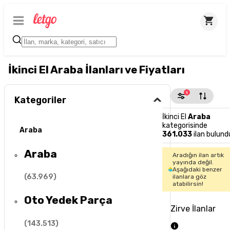
İkinci El Araba İlanları ve Fiyatları
1
Kategoriler
İkinci El
Araba
kategorisinde
Araba
361.033
ilan bulund
Araba
Aradığın ilan artık
yayında değil.
Aşağıdaki benzer
(
63.969
)
ilanlara göz
atabilirsin!
Oto Yedek Parça
Zirve İlanlar
(
143.513
)