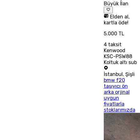
Büyük İlan
Elden al,
kartla öde!
5.000 TL
4
taksit
Kenwood
KSC-PSW88
Koltuk altı sub
İstanbul
,
Şişli
bmw f20
taşıyıcı ön
arka orjinal
uygun
fiyatlarla
stoklarımızda