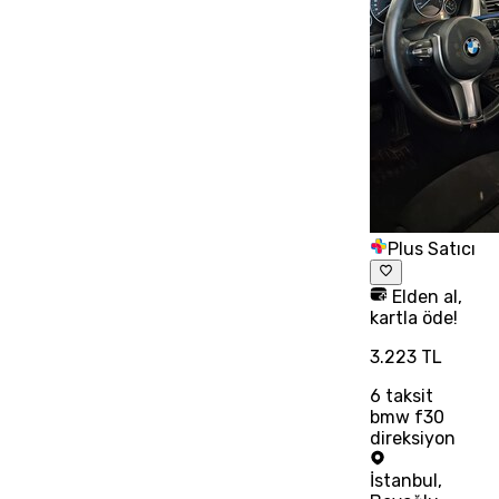
Plus Satıcı
Elden al,
kartla öde!
3.223 TL
6
taksit
bmw f30
direksiyon
İstanbul
,