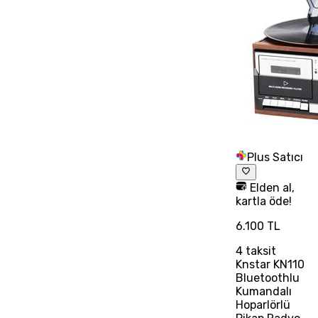
Plus Satıcı
Elden al,
kartla öde!
6.100 TL
4
taksit
Knstar KN110
Bluetoothlu
Kumandalı
Hoparlörlü