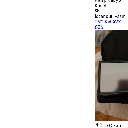
Pikap Radyo
Kaset
İstanbul
,
Fatih
JVC KW AVX
836
Öne Çıkan