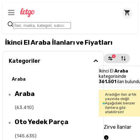
İkinci El Araba İlanları ve Fiyatları
1
Kategoriler
İkinci El
Araba
kategorisinde
Araba
361.501
ilan bulund
Araba
Aradığın ilan artık
yayında değil.
Aşağıdaki benzer
(
63.410
)
ilanlara göz
atabilirsin!
Oto Yedek Parça
Zirve İlanlar
(
145.635
)