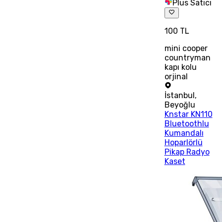
Plus Satıcı
100 TL
mini cooper
countryman
kapı kolu
orjinal
İstanbul
,
Beyoğlu
Knstar KN110
Bluetoothlu
Kumandalı
Hoparlörlü
Pikap Radyo
Kaset