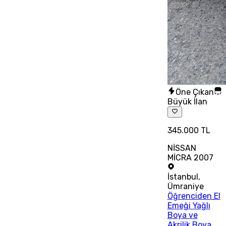
Öne Çıkan
Büyük İlan
345.000 TL
NİSSAN
MİCRA 2007
İstanbul
,
Ümraniye
Öğrenciden El
Emeği Yağlı
Boya ve
Akrilik Boya