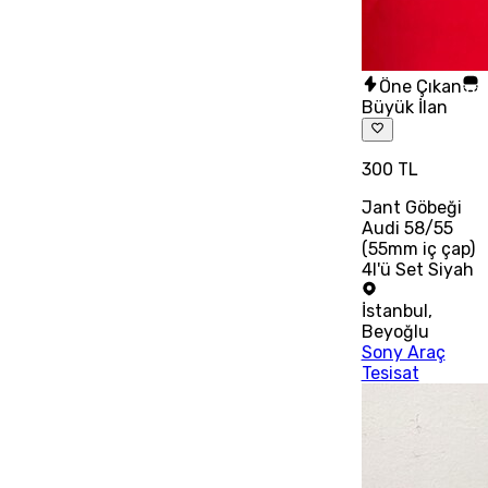
Öne Çıkan
Büyük İlan
300 TL
Jant Göbeği
Audi 58/55
(55mm iç çap)
4l'ü Set Siyah
İstanbul
,
Beyoğlu
Sony Araç
Tesisat