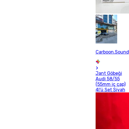
Carboon.Sound
Jant Göbeği
Audi 58/55
(55mm iç çap)
4l'ü Set Siyah