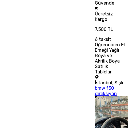
Güvende
Ücretsiz
Kargo
7.500 TL
6
taksit
Öğrenciden El
Emeği Yağlı
Boya ve
Akrilik Boya
Satılık
Tablolar
İstanbul
,
Şişli
bmw f30
direksiyon