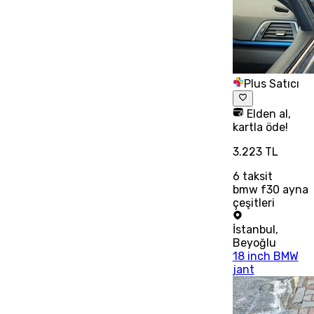
Plus Satıcı
Elden al,
kartla öde!
3.223 TL
6
taksit
bmw f30 ayna
çeşitleri
İstanbul
,
Beyoğlu
18 inch BMW
jant