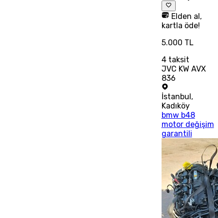
Elden al,
kartla öde!
5.000 TL
4
taksit
JVC KW AVX
836
İstanbul
,
Kadıköy
bmw b48
motor değişim
garantili