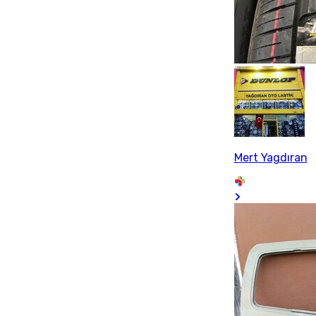
Mert Yagdıran