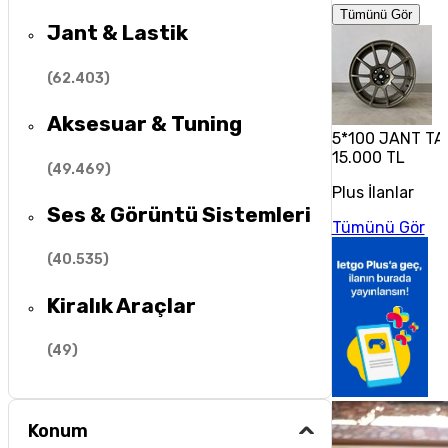
Tümünü Gör
Jant & Lastik
(
62.403
)
Aksesuar & Tuning
5*100 JANT TA
15.000 TL
(
49.469
)
Plus İlanlar
Ses & Görüntü Sistemleri
Tümünü Gör
(
40.535
)
Kiralık Araçlar
(
49
)
Konum