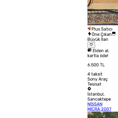
Plus Satıcı
Öne Çıkan
Büyük İlan
Elden al,
kartla öde!
6.500 TL
4
taksit
Sony Araç
Tesisat
İstanbul
,
Sancaktepe
NİSSAN
MİCRA 2007