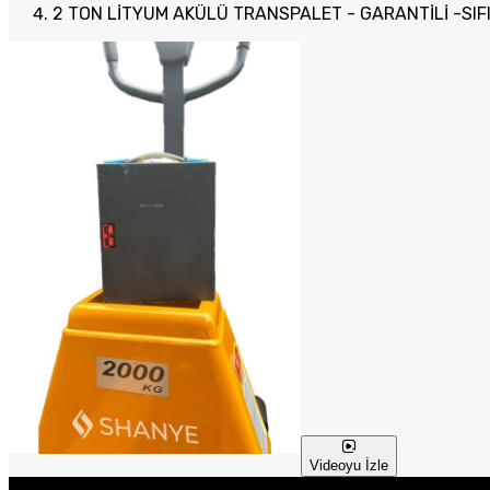
2 TON LİTYUM AKÜLÜ TRANSPALET - GARANTİLİ -SIFIR
Videoyu İzle