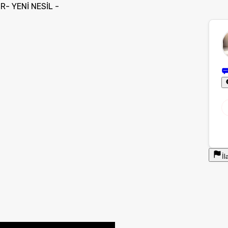
- YENİ NESİL -
İl