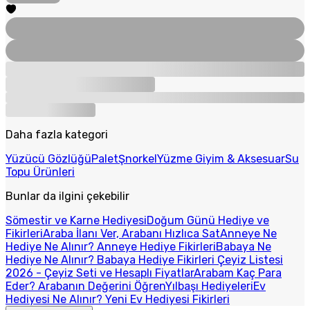
Daha fazla kategori
Yüzücü Gözlüğü
Palet
Şnorkel
Yüzme Giyim & Aksesuar
Su
Topu Ürünleri
Bunlar da ilgini çekebilir
Sömestir ve Karne Hediyesi
Doğum Günü Hediye ve
Fikirleri
Araba İlanı Ver, Arabanı Hızlıca Sat
Anneye Ne
Hediye Ne Alınır? Anneye Hediye Fikirleri
Babaya Ne
Hediye Ne Alınır? Babaya Hediye Fikirleri
Çeyiz Listesi
2026 - Çeyiz Seti ve Hesaplı Fiyatlar
Arabam Kaç Para
Eder? Arabanın Değerini Öğren
Yılbaşı Hediyeleri
Ev
Hediyesi Ne Alınır? Yeni Ev Hediyesi Fikirleri