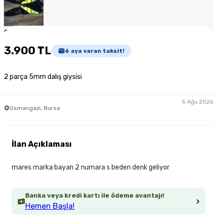
1
/
4
3.900 TL
6
aya varan taksit!
2 parça 5mm dalış giysisi
5 Ağu 2026
Osmangazi, Bursa
İlan Açıklaması
mares marka bayan 2 numara s beden denk geliyor
Banka veya kredi kartı ile ödeme avantajı!
Hemen Başla!