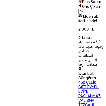
Plus Satıcı
Öne Çıkan
Elden al,
kartla öde!
2.000 TL
6
taksit
أرفف معدنية,
رفوف حديد, نافا
ديزاين,
استاندات
ملابس, تجهيز
محلات, أرف
İstanbul
,
Güngören
430 ÇELİK
ÇİFT EVYELİ
EVİYE
PASLANMAZ
ÇALIŞMA
TEZGAHI