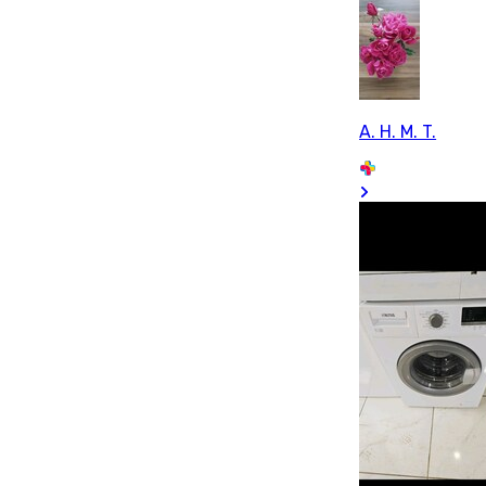
A. H. M. T.