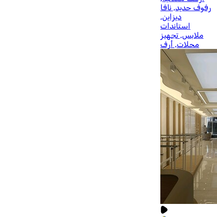
رفوف حديد, نافا
ديزاين,
استاندات
ملابس, تجهيز
محلات, أرف