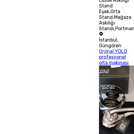
Elbise Askılığı
Stand
Eşek,Orta
Stand,Mağaza
Askılığı
Standı,Portma
İstanbul
,
Güngören
Orjinal YOLO
profesyonel
olta makinası