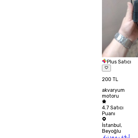
Plus Satıcı
200 TL
akvaryum
motoru
4.7
Satıcı
Puanı
İstanbul
,
Beyoğlu
أرفف معدنية,