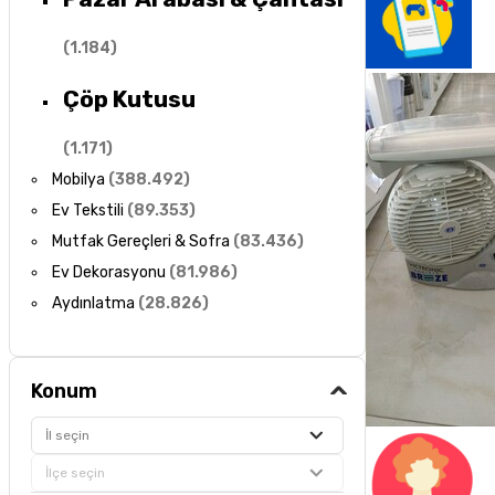
(
1.184
)
Çöp Kutusu
(
1.171
)
Mobilya
(
388.492
)
Ev Tekstili
(
89.353
)
Mutfak Gereçleri & Sofra
(
83.436
)
Ev Dekorasyonu
(
81.986
)
Aydınlatma
(
28.826
)
Konum
İl seçin
İlçe seçin