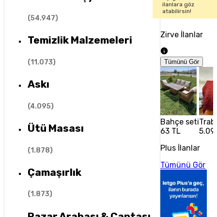
ilanlara göz
atabilirsin!
(
54.947
)
Zirve İlanlar
Temizlik Malzemeleri
(
11.073
)
Tümünü Gör
Askı
(
4.095
)
Bahçe seti
Trabz
Ütü Masası
63 TL
5.09
Plus İlanlar
(
1.878
)
Tümünü Gör
Çamaşırlık
(
1.873
)
Pazar Arabası & Çantası