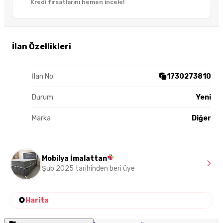
Kredi fırsatlarını hemen incele!
İlan Özellikleri
İlan No
1730273810
Durum
Yeni
Marka
Diğer
Mobilya İmalattan
Şub 2025 tarihinden beri üye
Harita