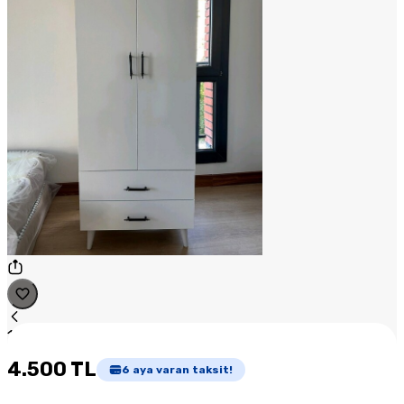
1
/
1
4.500 TL
6
aya varan taksit!