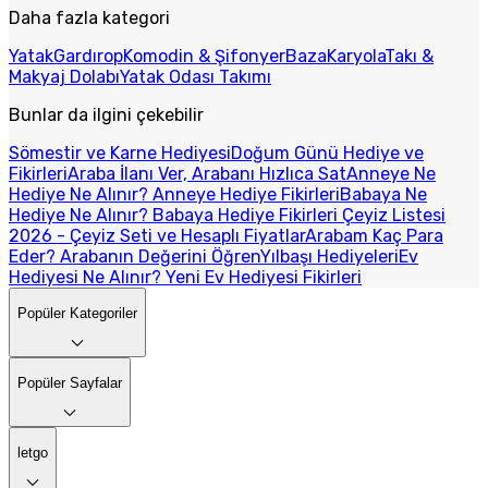
Daha fazla kategori
Yatak
Gardırop
Komodin & Şifonyer
Baza
Karyola
Takı &
Makyaj Dolabı
Yatak Odası Takımı
Bunlar da ilgini çekebilir
Sömestir ve Karne Hediyesi
Doğum Günü Hediye ve
Fikirleri
Araba İlanı Ver, Arabanı Hızlıca Sat
Anneye Ne
Hediye Ne Alınır? Anneye Hediye Fikirleri
Babaya Ne
Hediye Ne Alınır? Babaya Hediye Fikirleri
Çeyiz Listesi
2026 - Çeyiz Seti ve Hesaplı Fiyatlar
Arabam Kaç Para
Eder? Arabanın Değerini Öğren
Yılbaşı Hediyeleri
Ev
Hediyesi Ne Alınır? Yeni Ev Hediyesi Fikirleri
Popüler Kategoriler
Popüler Sayfalar
letgo