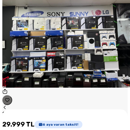
1
/
1
29.999 TL
6
aya varan taksit!