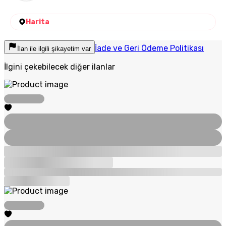
Harita
İade ve Geri Ödeme Politikası
İlan ile ilgili şikayetim var
İlgini çekebilecek diğer ilanlar