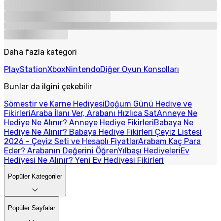
Daha fazla kategori
PlayStation
Xbox
Nintendo
Diğer Oyun Konsolları
Bunlar da ilgini çekebilir
Sömestir ve Karne Hediyesi
Doğum Günü Hediye ve
Fikirleri
Araba İlanı Ver, Arabanı Hızlıca Sat
Anneye Ne
Hediye Ne Alınır? Anneye Hediye Fikirleri
Babaya Ne
Hediye Ne Alınır? Babaya Hediye Fikirleri
Çeyiz Listesi
2026 - Çeyiz Seti ve Hesaplı Fiyatlar
Arabam Kaç Para
Eder? Arabanın Değerini Öğren
Yılbaşı Hediyeleri
Ev
Hediyesi Ne Alınır? Yeni Ev Hediyesi Fikirleri
Popüler Kategoriler
Popüler Sayfalar