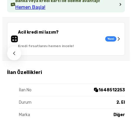
Banka veya kredi kartı ile ödeme avantajı!
Hemen Başla!
Acil kredi mi lazım?
Yeni
Kredi fırsatlarını hemen incele!
İlan Özellikleri
İlan No
1648512253
Durum
2. El
Marka
Diğer