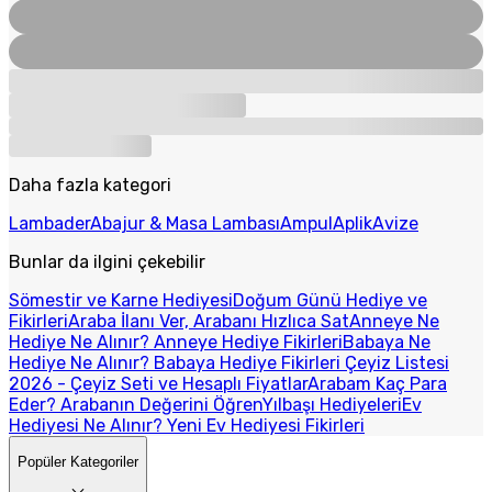
Daha fazla kategori
Lambader
Abajur & Masa Lambası
Ampul
Aplik
Avize
Bunlar da ilgini çekebilir
Sömestir ve Karne Hediyesi
Doğum Günü Hediye ve
Fikirleri
Araba İlanı Ver, Arabanı Hızlıca Sat
Anneye Ne
Hediye Ne Alınır? Anneye Hediye Fikirleri
Babaya Ne
Hediye Ne Alınır? Babaya Hediye Fikirleri
Çeyiz Listesi
2026 - Çeyiz Seti ve Hesaplı Fiyatlar
Arabam Kaç Para
Eder? Arabanın Değerini Öğren
Yılbaşı Hediyeleri
Ev
Hediyesi Ne Alınır? Yeni Ev Hediyesi Fikirleri
Popüler Kategoriler