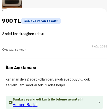
1
/
3
900 TL
6
aya varan taksit!
2 adet kasalı,sağlam koltuk
7 Ağu 2026
Havza, Samsun
İlan Açıklaması
kenarları deri 2 adet kolları deri, siyah süet büyük... çok
sağlam.. alti sandikli tekli 2 adet berjer
Banka veya kredi kartı ile ödeme avantajı!
Hemen Başla!