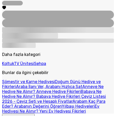
Daha fazla kategori
Koltuk
TV Ünitesi
Sehpa
Bunlar da ilgini çekebilir
Sömestir ve Karne Hediyesi
Doğum Günü Hediye ve
Fikirleri
Araba İlanı Ver, Arabanı Hızlıca Sat
Anneye Ne
Hediye Ne Alınır? Anneye Hediye Fikirleri
Babaya Ne
Hediye Ne Alınır? Babaya Hediye Fikirleri
Çeyiz Listesi
2026 - Çeyiz Seti ve Hesaplı Fiyatlar
Arabam Kaç Para
Eder? Arabanın Değerini Öğren
Yılbaşı Hediyeleri
Ev
Hediyesi Ne Alınır? Yeni Ev Hediyesi Fikirleri